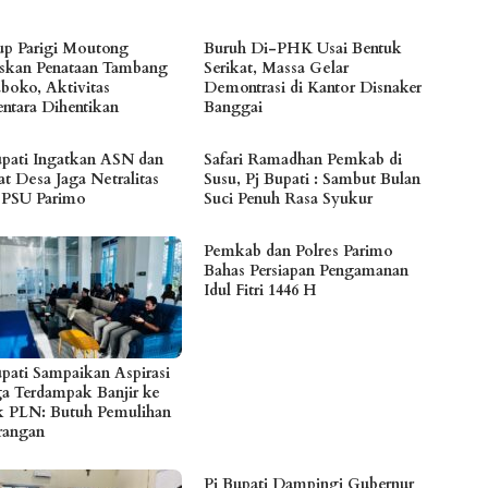
p Parigi Moutong
Buruh Di-PHK Usai Bentuk
skan Penataan Tambang
Serikat, Massa Gelar
boko, Aktivitas
Demontrasi di Kantor Disnaker
ntara Dihentikan
Banggai
upati Ingatkan ASN dan
Safari Ramadhan Pemkab di
at Desa Jaga Netralitas
Susu, Pj Bupati : Sambut Bulan
 PSU Parimo
Suci Penuh Rasa Syukur
Pemkab dan Polres Parimo
Bahas Persiapan Pengamanan
Idul Fitri 1446 H
upati Sampaikan Aspirasi
a Terdampak Banjir ke
k PLN: Butuh Pemulihan
rangan
Pj Bupati Dampingi Gubernur