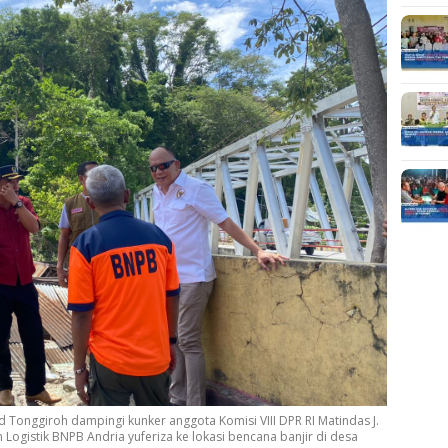
 Tonggiroh dampingi kunker anggota Komisi VIII DPR RI Matindas J.
ogistik BNPB Andria yuferiza ke lokasi bencana banjir di desa