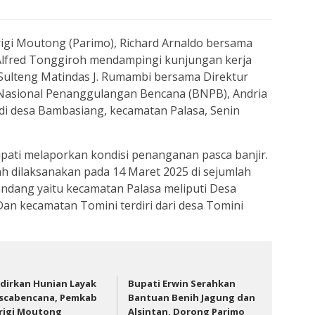
rigi Moutong (Parimo), Richard Arnaldo bersama
lfred Tonggiroh mendampingi kunjungan kerja
 Sulteng Matindas J. Rumambi bersama Direktur
 Nasional Penanggulangan Bencana (BNPB), Andria
r di desa Bambasiang, kecamatan Palasa, Senin
upati melaporkan kondisi penanganan pasca banjir.
h dilaksanakan pada 14 Maret 2025 di sejumlah
andang yaitu kecamatan Palasa meliputi Desa
n kecamatan Tomini terdiri dari desa Tomini
dirkan Hunian Layak
Bupati Erwin Serahkan
scabencana, Pemkab
Bantuan Benih Jagung dan
rigi Moutong
Alsintan, Dorong Parimo