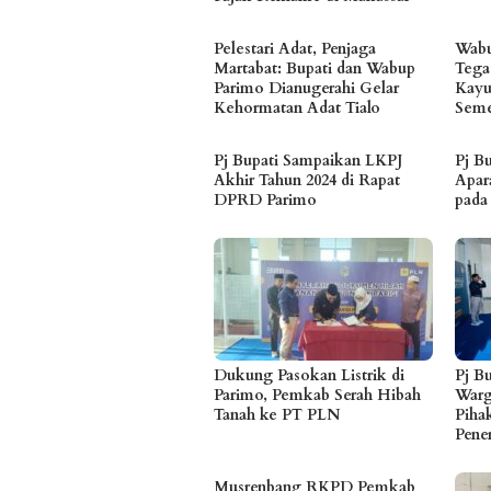
Pelestari Adat, Penjaga
Wabu
Martabat: Bupati dan Wabup
Tega
Parimo Dianugerahi Gelar
Kayu
Kehormatan Adat Tialo
Seme
Pj Bupati Sampaikan LKPJ
Pj B
Akhir Tahun 2024 di Rapat
Apar
DPRD Parimo
pada
Dukung Pasokan Listrik di
Pj B
Parimo, Pemkab Serah Hibah
Warg
Tanah ke PT PLN
Piha
Pene
Musrenbang RKPD Pemkab