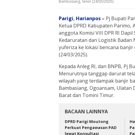
Bambasiang, Senin (24/03/2025).
Parigi
,
Harianpos
–
Pj Bupati Pa
Ketua DPRD Kabupaten Parimo, A
anggota Komisi VIII DPR RI Dapil
Kedaruratan dan Logistik Badan
yuferiza ke lokasi bencana banji
(24/03/2025).
Kepada Anleg RI, dan BNPB, Pj B
Menurutnya tanggap darurat tela
wilayah yang terdampak banjir b
Bambasiang, Ogoansam, Ulatan Da
Barat dan Tomini Timur.
BACAAN LAINNYA
DPRD Parigi Moutong
Ha
Perkuat Pengawasan PAD
Pa
lewat Konsultasi
Pa