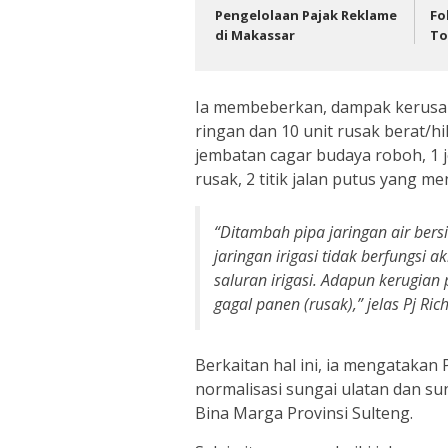
Pengelolaan Pajak Reklame
Fo
di Makassar
To
Ia membeberkan, dampak kerusak
ringan dan 10 unit rusak berat/hi
jembatan cagar budaya roboh, 1
rusak, 2 titik jalan putus yang 
“Ditambah pipa jaringan air bers
jaringan irigasi tidak berfungsi a
saluran irigasi. Adapun kerugian
gagal panen (rusak),” jelas Pj Ric
Berkaitan hal ini, ia mengatak
normalisasi sungai ulatan dan s
Bina Marga Provinsi Sulteng.