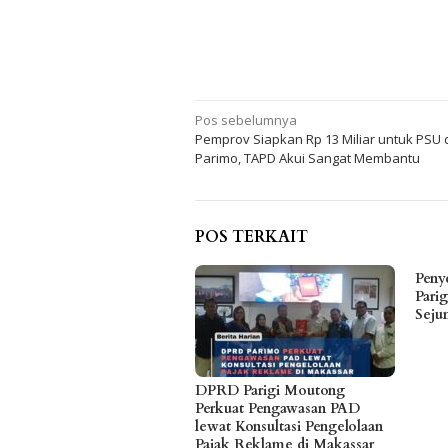
Navigasi
Pos sebelumnya
Pemprov Siapkan Rp 13 Miliar untuk PSU 
pos
Parimo, TAPD Akui Sangat Membantu
POS TERKAIT
Peny
Pari
Seju
DPRD Parigi Moutong
Perkuat Pengawasan PAD
lewat Konsultasi Pengelolaan
Pajak Reklame di Makassar