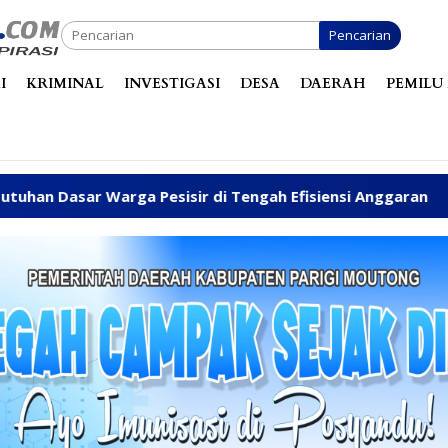
Pencarian
I
KRIMINAL
INVESTIGASI
DESA
DAERAH
PEMILU 
a Pesisir di Tengah Efisiensi Anggaran
Fhatia Serap