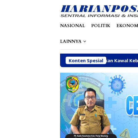
Loncat
tutup
ke
konten
NASIONAL
POLITIK
EKONOM
LAINNYA
Arpan Sahar Prioritaskan Kawal Kebutuhan Dasar Warg
Konten Spesial