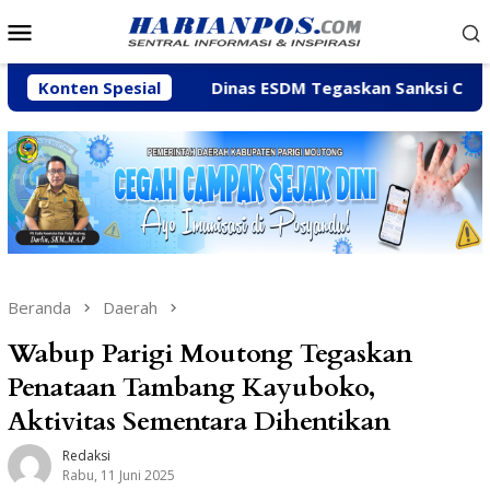
Loncat
Menu
ke
Mobile
konten
Feiny
Konten Spesial
Dinas ESDM Tegaskan Sanksi CV BBN Belum Dic
Beranda
Daerah
Wabup Parigi Moutong Tegaskan
Penataan Tambang Kayuboko,
Aktivitas Sementara Dihentikan
Redaksi
Rabu, 11 Juni 2025