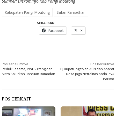
Sumber: Diskominfo Kab Parigi Moutong
Kabupaten Parigi Moutong
Safari Ramadhan
SEBARKAN
Facebook
X
Navigasi
Pos sebelumnya
Pos berikutnya
Peduli Sesama, PWI Sulteng dan
Pj Bupati Ingatkan ASN dan Aparat
pos
Mitra Salurkan Bantuan Ramadan
Desa Jaga Netralitas pada PSU
Parimo
POS TERKAIT