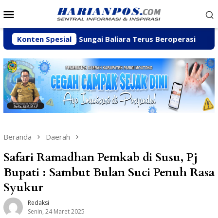
Loncat
Menu
ke
Mobile
konten
lian C di Sungai Baliara Terus Beroperasi
Konten Spesial
Arpan Sah
Beranda
Daerah
Safari Ramadhan Pemkab di Susu, Pj
Bupati : Sambut Bulan Suci Penuh Rasa
Syukur
Redaksi
Senin, 24 Maret 2025