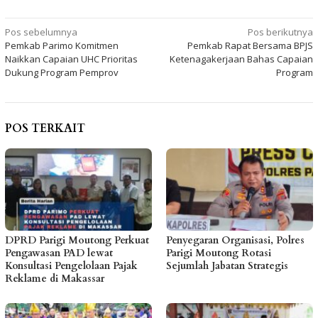
Navigasi
Pos sebelumnya
Pos berikutnya
Pemkab Parimo Komitmen
Pemkab Rapat Bersama BPJS
pos
Naikkan Capaian UHC Prioritas
Ketenagakerjaan Bahas Capaian
Dukung Program Pemprov
Program
POS TERKAIT
DPRD Parigi Moutong Perkuat
Penyegaran Organisasi, Polres
Pengawasan PAD lewat
Parigi Moutong Rotasi
Konsultasi Pengelolaan Pajak
Sejumlah Jabatan Strategis
Reklame di Makassar