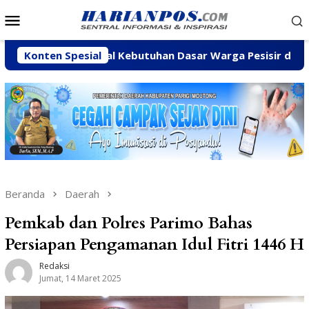
Loncat
Menu
ke
Mobile
konten
skan Kawal Kebutuhan Dasar Warga Pesisir di Tengah Efisien
Konten Spesial
Beranda
Daerah
Pemkab dan Polres Parimo Bahas
Persiapan Pengamanan Idul Fitri 1446 H
Redaksi
Jumat, 14 Maret 2025