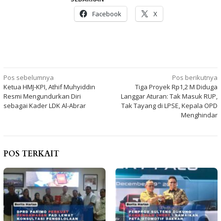
Facebook
X
Navigasi
Pos sebelumnya
Pos berikutnya
Ketua HMJ-KPI, Athif Muhyiddin
Tiga Proyek Rp1,2 M Diduga
pos
Resmi Mengundurkan Diri
Langgar Aturan: Tak Masuk RUP,
sebagai Kader LDK Al-Abrar
Tak Tayang di LPSE, Kepala OPD
Menghindar
POS TERKAIT