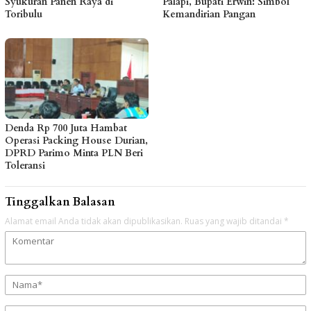
Syukuran Panen Raya di
Palapi, Bupati Erwin: Simbol
Toribulu
Kemandirian Pangan
Denda Rp 700 Juta Hambat
Operasi Packing House Durian,
DPRD Parimo Minta PLN Beri
Toleransi
Tinggalkan Balasan
Alamat email Anda tidak akan dipublikasikan.
Ruas yang wajib ditandai
*