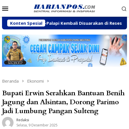
Loncat
Menu
ke
Mobile
konten
amukti-Palapi Kembali Disuarakan di Reses Mastulah
Konten Spesial
Beranda
Ekonomi
Bupati Erwin Serahkan Bantuan Benih
Jagung dan Alsintan, Dorong Parimo
Jadi Lumbung Pangan Sulteng
Redaksi
Selasa, 9 Desember 2025