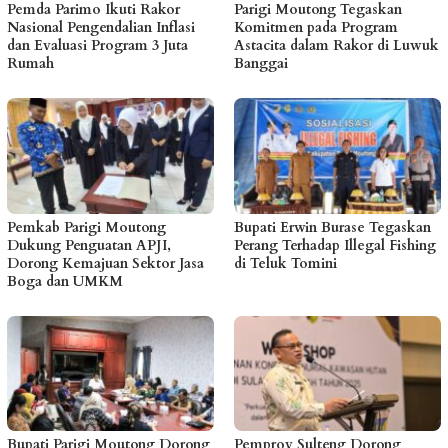
Pemda Parimo Ikuti Rakor
Parigi Moutong Tegaskan
Nasional Pengendalian Inflasi
Komitmen pada Program
dan Evaluasi Program 3 Juta
Astacita dalam Rakor di Luwuk
Rumah
Banggai
Pemkab Parigi Moutong
Bupati Erwin Burase Tegaskan
Dukung Penguatan APJI,
Perang Terhadap Illegal Fishing
Dorong Kemajuan Sektor Jasa
di Teluk Tomini
Boga dan UMKM
Bupati Parigi Moutong Dorong
Pemprov Sulteng Dorong