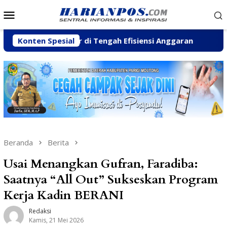
Loncat
Menu
ke
Mobile
konten
Pesisir di Tengah Efisiensi Anggaran
Konten Spesial
Fhatia Serap A
Beranda
Berita
Usai Menangkan Gufran, Faradiba:
Saatnya “All Out” Sukseskan Program
Kerja Kadin BERANI
Redaksi
Kamis, 21 Mei 2026