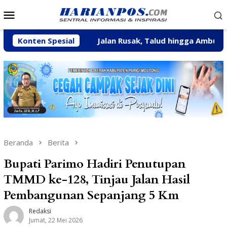
Loncat
Menu
ke
Mobile
konten
tulah
Konten Spesial
Jalan Rusak, Talud hingga Ambulans Jadi Aspira
Beranda
Berita
Bupati Parimo Hadiri Penutupan
TMMD ke-128, Tinjau Jalan Hasil
Pembangunan Sepanjang 5 Km
Redaksi
Jumat, 22 Mei 2026