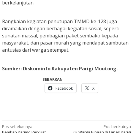
berkelanjutan.
Rangkaian kegiatan penutupan TMMD ke-128 juga
diramaikan dengan berbagai kegiatan sosial, seperti
sunatan massal, pembagian paket sembako kepada
masyarakat, dan pasar murah yang mendapat sambutan
antusias dari warga setempat.
Sumber: Diskominfo Kabupaten Parigi Moutong.
SEBARKAN
Facebook
X
Navigasi
Pos sebelumnya
Pos berikutnya
Pemkab Parimo Perkuat
63 Warga Binaan di Lapas Parigi