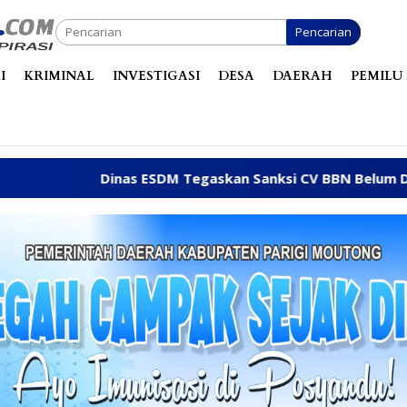
Pencarian
I
KRIMINAL
INVESTIGASI
DESA
DAERAH
PEMILU 
inas ESDM Tegaskan Sanksi CV BBN Belum Dicabut, Masih Be