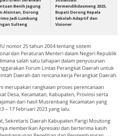
pati Erwin Serahkan
Sosialisasi
ntuan Benih Jagung
Permendikdasmeng 2025,
n Alsintan, Dorong
Bupati Dorong Kepala
rimo Jadi Lumbung
Sekolah Adaptif dan
ngan Sulteng
Visioner
UU nomor 25 tahun 2004 tentang sistem
al dan Peraturan Menteri dalam Negeri Republik
 dimana salah satu tahapan dalam penyusunan
nggarakan Forum Lintas Perangkat Daerah untuk
intah Daerah dan rencana kerja Perangkat Daerah.
ini merupakan rangkaian proses perencanaan
ngkat Desa, Kecamatan, Kabupaten, Provinsi serta
ajaman dari hasil Musrenbang Kecamatan yang
3 – 17 Februari 2023 yang lalu.
, Sekretaris Daerah Kabupaten Parigi Moutong
nya memberikan Apresiasi dan berterima kasih
 Pembangunan Penelitian dan Pengembangan