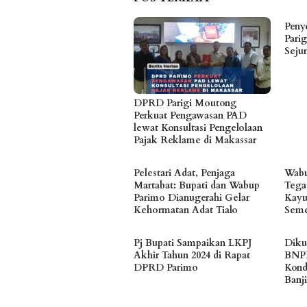
Peny
Pari
Seju
DPRD Parigi Moutong
Perkuat Pengawasan PAD
lewat Konsultasi Pengelolaan
Pajak Reklame di Makassar
Pelestari Adat, Penjaga
Wabu
Martabat: Bupati dan Wabup
Tega
Parimo Dianugerahi Gelar
Kayu
Kehormatan Adat Tialo
Seme
Pj Bupati Sampaikan LKPJ
Diku
Akhir Tahun 2024 di Rapat
BNPB
DPRD Parimo
Kond
Banji