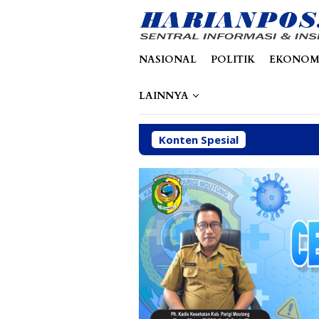
Loncat
tutup
ke
konten
NASIONAL
POLITIK
EKONOM
LAINNYA
Konten Spesial
D