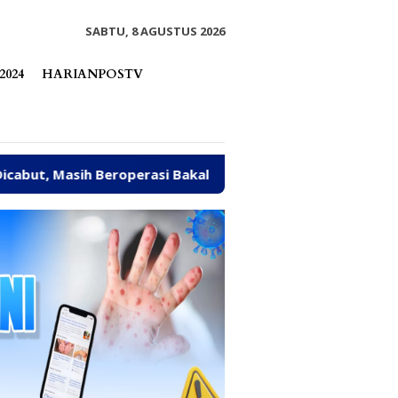
tutup
SABTU, 8 AGUSTUS 2026
2024
HARIANPOSTV
roperasi Bakal Ditindak Tegas
Abaikan Sanksi ESDM,