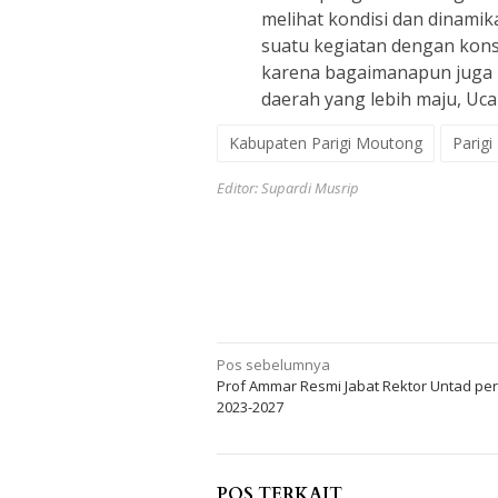
melihat kondisi dan dinam
suatu kegiatan dengan konse
karena bagaimanapun juga 
daerah yang lebih maju, Uca
Kabupaten Parigi Moutong
Parig
Editor: Supardi Musrip
Navigasi
Pos sebelumnya
Prof Ammar Resmi Jabat Rektor Untad pe
pos
2023-2027
POS TERKAIT