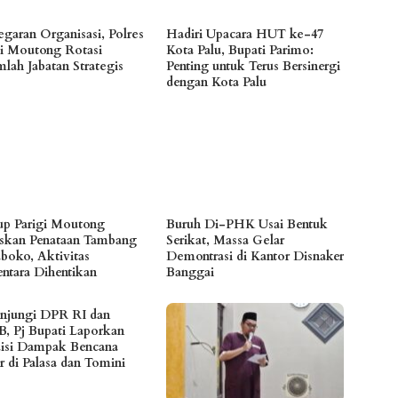
egaran Organisasi, Polres
Hadiri Upacara HUT ke-47
gi Moutong Rotasi
Kota Palu, Bupati Parimo:
mlah Jabatan Strategis
Penting untuk Terus Bersinergi
dengan Kota Palu
p Parigi Moutong
Buruh Di-PHK Usai Bentuk
skan Penataan Tambang
Serikat, Massa Gelar
boko, Aktivitas
Demontrasi di Kantor Disnaker
ntara Dihentikan
Banggai
njungi DPR RI dan
, Pj Bupati Laporkan
isi Dampak Bencana
r di Palasa dan Tomini