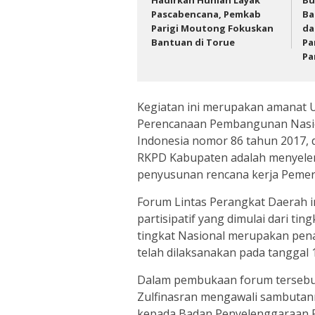
Hadirkan Hunian Layak
Bu
Pascabencana, Pemkab
Ba
Parigi Moutong Fokuskan
da
Bantuan di Torue
Pa
Pa
Kegiatan ini merupakan amanat 
Perencanaan Pembangunan Nasion
Indonesia nomor 86 tahun 2017,
RKPD Kabupaten adalah menyele
penyusunan rencana kerja Pemer
Forum Lintas Perangkat Daerah 
partisipatif yang dimulai dari ti
tingkat Nasional merupakan pen
telah dilaksanakan pada tanggal 1
Dalam pembukaan forum tersebut
Zulfinasran mengawali sambutan
kepada Badan Penyelenggaraan