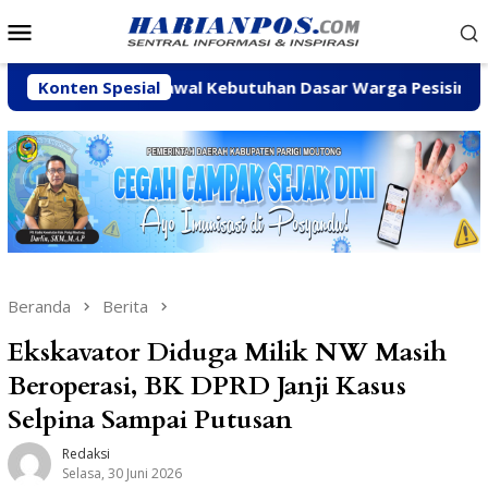
Loncat
Menu
ke
Mobile
konten
taskan Kawal Kebutuhan Dasar Warga Pesisir di Tengah Efis
Konten Spesial
Beranda
Berita
Ekskavator Diduga Milik NW Masih
Beroperasi, BK DPRD Janji Kasus
Selpina Sampai Putusan
Redaksi
Selasa, 30 Juni 2026