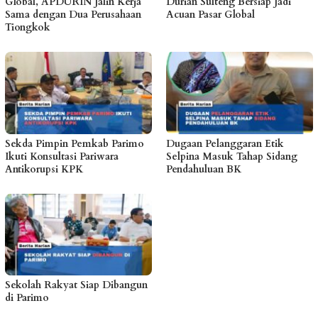
Global, APDURIN Jalin Kerja
Durian Sulteng Bersiap Jadi
Sama dengan Dua Perusahaan
Acuan Pasar Global
Tiongkok
Sekda Pimpin Pemkab Parimo
Dugaan Pelanggaran Etik
Ikuti Konsultasi Pariwara
Selpina Masuk Tahap Sidang
Antikorupsi KPK
Pendahuluan BK
Sekolah Rakyat Siap Dibangun
di Parimo