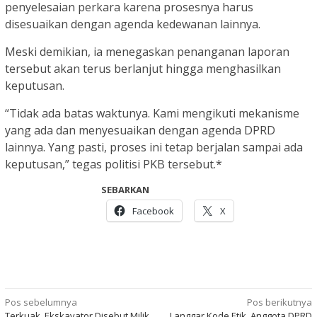
penyelesaian perkara karena prosesnya harus
disesuaikan dengan agenda kedewanan lainnya.
Meski demikian, ia menegaskan penanganan laporan
tersebut akan terus berlanjut hingga menghasilkan
keputusan.
“Tidak ada batas waktunya. Kami mengikuti mekanisme
yang ada dan menyesuaikan dengan agenda DPRD
lainnya. Yang pasti, proses ini tetap berjalan sampai ada
keputusan,” tegas politisi PKB tersebut.*
SEBARKAN
Facebook
X
Navigasi
Pos sebelumnya
Pos berikutnya
Terkuak, Ekskavator Disebut Milik
Langgar Kode Etik, Anggota DPRD