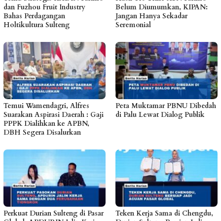
dan Fuzhou Fruit Industry
Belum Diumumkan, KIPAN:
Bahas Perdagangan
Jangan Hanya Sekadar
Holtikultura Sulteng
Seremonial
Temui Wamendagri, Alfres
Peta Muktamar PBNU Dibedah
Suarakan Aspirasi Daerah : Gaji
di Palu Lewat Dialog Publik
PPPK Dialihkan ke APBN,
DBH Segera Disalurkan
Perkuat Durian Sulteng di Pasar
Teken Kerja Sama di Chengdu,