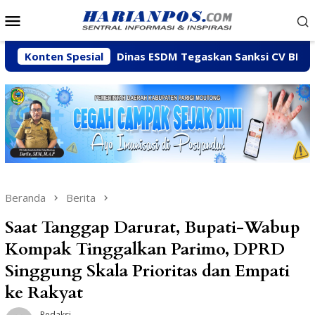
Loncat
Menu
ke
Mobile
konten
y
Konten Spesial
Dinas ESDM Tegaskan Sanksi CV BBN Belum Dicabut,
Beranda
Berita
Saat Tanggap Darurat, Bupati-Wabup
Kompak Tinggalkan Parimo, DPRD
Singgung Skala Prioritas dan Empati
ke Rakyat
Redaksi