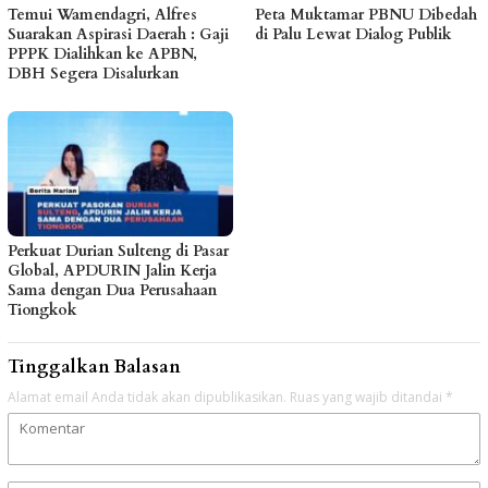
Temui Wamendagri, Alfres
Peta Muktamar PBNU Dibedah
Suarakan Aspirasi Daerah : Gaji
di Palu Lewat Dialog Publik
PPPK Dialihkan ke APBN,
DBH Segera Disalurkan
Perkuat Durian Sulteng di Pasar
Global, APDURIN Jalin Kerja
Sama dengan Dua Perusahaan
Tiongkok
Tinggalkan Balasan
Alamat email Anda tidak akan dipublikasikan.
Ruas yang wajib ditandai
*