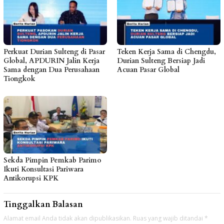
Perkuat Durian Sulteng di Pasar
Teken Kerja Sama di Chengdu,
Global, APDURIN Jalin Kerja
Durian Sulteng Bersiap Jadi
Sama dengan Dua Perusahaan
Acuan Pasar Global
Tiongkok
Sekda Pimpin Pemkab Parimo
Ikuti Konsultasi Pariwara
Antikorupsi KPK
Tinggalkan Balasan
Alamat email Anda tidak akan dipublikasikan.
Ruas yang wajib ditandai
*