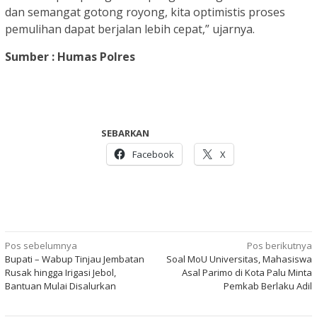
dan semangat gotong royong, kita optimistis proses
pemulihan dapat berjalan lebih cepat,” ujarnya.
Sumber : Humas Polres
SEBARKAN
Facebook
X
Navigasi
Pos sebelumnya
Pos berikutnya
Bupati – Wabup Tinjau Jembatan
Soal MoU Universitas, Mahasiswa
pos
Rusak hingga Irigasi Jebol,
Asal Parimo di Kota Palu Minta
Bantuan Mulai Disalurkan
Pemkab Berlaku Adil