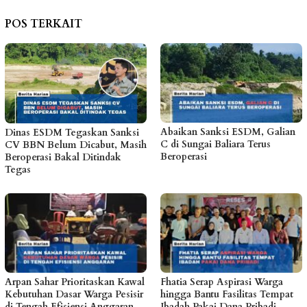
POS TERKAIT
Abaikan Sanksi ESDM, Galian
Dinas ESDM Tegaskan Sanksi
C di Sungai Baliara Terus
CV BBN Belum Dicabut, Masih
Beroperasi
Beroperasi Bakal Ditindak
Tegas
Arpan Sahar Prioritaskan Kawal
Fhatia Serap Aspirasi Warga
Kebutuhan Dasar Warga Pesisir
hingga Bantu Fasilitas Tempat
di Tengah Efisiensi Anggaran
Ibadah Pakai Dana Pribadi