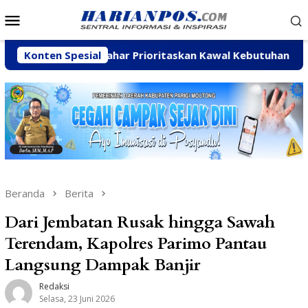
Loncat
Menu
ke
Mobile
konten
Arpan Sahar Prioritaskan Kawal Kebutuhan Dasar Warga Pesi
Konten Spesial
Beranda
Berita
Dari Jembatan Rusak hingga Sawah
Terendam, Kapolres Parimo Pantau
Langsung Dampak Banjir
Redaksi
Selasa, 23 Juni 2026