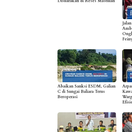
Disuarakan di Reses Mastulah
Jala
Ambu
Ongk
Fein
Abaikan Sanksi ESDM, Galian
Arpa
C di Sungai Baliara Terus
Kawa
Beroperasi
Warg
Efis