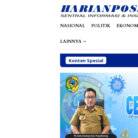
Loncat
tutup
ke
konten
NASIONAL
POLITIK
EKONOM
LAINNYA
Konten Spesial
P