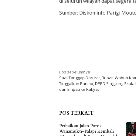
di seluruh wilayah dapat segera t
Sumber: Diskominfo Parigi Mout
Navigasi
Pos sebelumnya
Saat Tanggap Darurat, Bupati-Wabup Ko
pos
Tinggalkan Parimo, DPRD Singgung Skala P
dan Empati ke Rakyat
POS TERKAIT
Perbaikan Jalan Poros
Wanamukti-Palapi Kembali