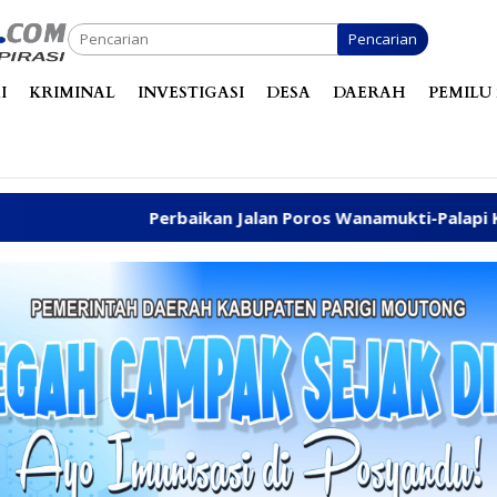
Pencarian
I
KRIMINAL
INVESTIGASI
DESA
DAERAH
PEMILU 
erbaikan Jalan Poros Wanamukti-Palapi Kembali Disuarakan