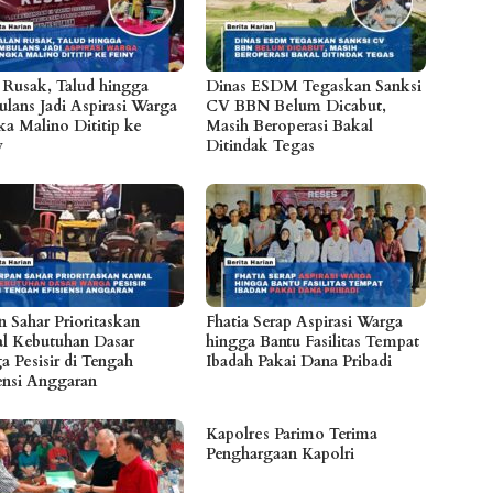
n Rusak, Talud hingga
Dinas ESDM Tegaskan Sanksi
lans Jadi Aspirasi Warga
CV BBN Belum Dicabut,
a Malino Dititip ke
Masih Beroperasi Bakal
y
Ditindak Tegas
n Sahar Prioritaskan
Fhatia Serap Aspirasi Warga
l Kebutuhan Dasar
hingga Bantu Fasilitas Tempat
a Pesisir di Tengah
Ibadah Pakai Dana Pribadi
iensi Anggaran
Kapolres Parimo Terima
Penghargaan Kapolri