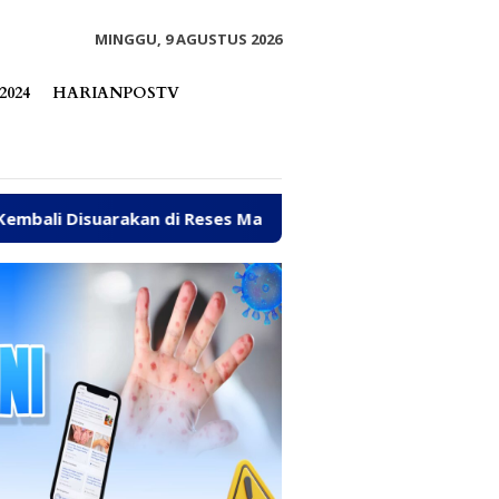
tutup
MINGGU, 9 AGUSTUS 2026
2024
HARIANPOSTV
 di Reses Mastulah
Jalan Rusak, Talud hingga Ambula