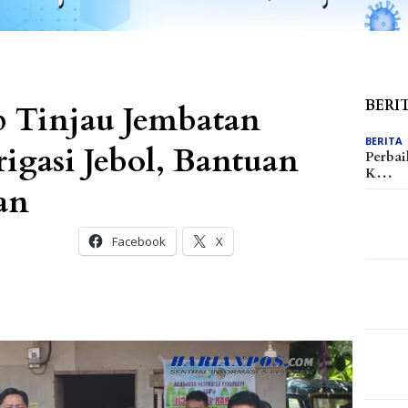
BERI
 Tinjau Jembatan
BERITA
igasi Jebol, Bantuan
Perbai
K…
an
Facebook
X