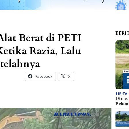
BERI
lat Berat di PETI
etika Razia, Lalu
telahnya
Facebook
X
BERITA
Dinas
Belu