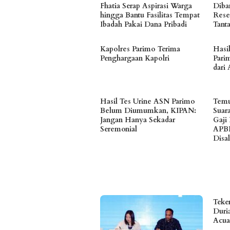
Fhatia Serap Aspirasi Warga
Diban
hingga Bantu Fasilitas Tempat
Rese
Ibadah Pakai Dana Pribadi
Tant
Kapolres Parimo Terima
Hasi
Penghargaan Kapolri
Parim
dari 
Hasil Tes Urine ASN Parimo
Temu
Belum Diumumkan, KIPAN:
Suar
Jangan Hanya Sekadar
Gaji
Seremonial
APB
Disa
Teke
Duria
Acua