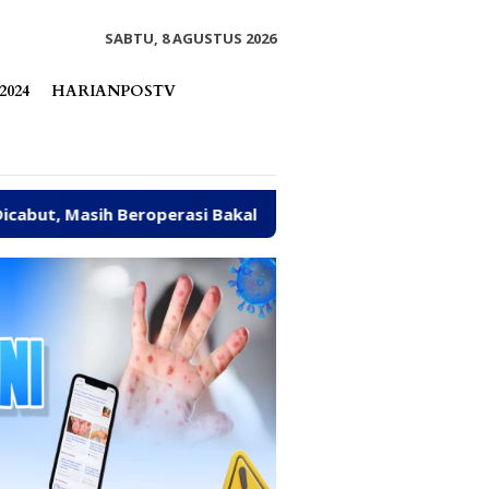
tutup
SABTU, 8 AGUSTUS 2026
2024
HARIANPOSTV
rasi Bakal Ditindak Tegas
Abaikan Sanksi ESDM, Gali