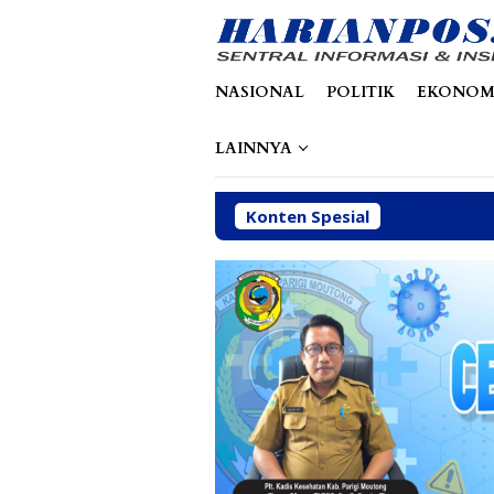
Loncat
tutup
ke
konten
NASIONAL
POLITIK
EKONOM
LAINNYA
Konten Spesial
Dinas 