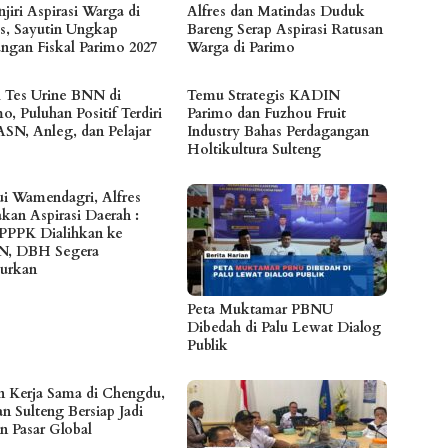
jiri Aspirasi Warga di
Alfres dan Matindas Duduk
s, Sayutin Ungkap
Bareng Serap Aspirasi Ratusan
angan Fiskal Parimo 2027
Warga di Parimo
l Tes Urine BNN di
Temu Strategis KADIN
o, Puluhan Positif Terdiri
Parimo dan Fuzhou Fruit
ASN, Anleg, dan Pelajar
Industry Bahas Perdagangan
Holtikultura Sulteng
i Wamendagri, Alfres
akan Aspirasi Daerah :
 PPPK Dialihkan ke
N, DBH Segera
lurkan
Peta Muktamar PBNU
Dibedah di Palu Lewat Dialog
Publik
n Kerja Sama di Chengdu,
n Sulteng Bersiap Jadi
n Pasar Global