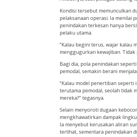
Kondisi tersebut memunculkan d
pelaksanaan operasi. Ia menilai
penindakan terkesan hanya bers
pelaku utama.
“Kalau begini terus, wajar kala
menggugurkan kewajiban. Tidak p
Bagi dia, pola penindakan sepert
pemodal, semakin berani menjalan
“Kalau model penertiban seperti in
terutama pemodal, seolah tidak m
mereka?” tegasnya.
Selain menyoroti dugaan keboco
mengkhawatirkan dampak lingkung
Ia menyebut kerusakan aliran sun
terlihat, sementara penindakan d