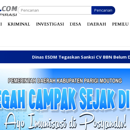
Pencarian
I
KRIMINAL
INVESTIGASI
DESA
DAERAH
PEMILU 
ESDM Tegaskan Sanksi CV BBN Belum Dicabut, Masih Berope