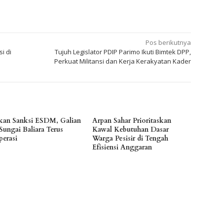
Pos berikutnya
i di
Tujuh Legislator PDIP Parimo Ikuti Bimtek DPP,
Perkuat Militansi dan Kerja Kerakyatan Kader
kan Sanksi ESDM, Galian
Arpan Sahar Prioritaskan
Sungai Baliara Terus
Kawal Kebutuhan Dasar
perasi
Warga Pesisir di Tengah
Efisiensi Anggaran