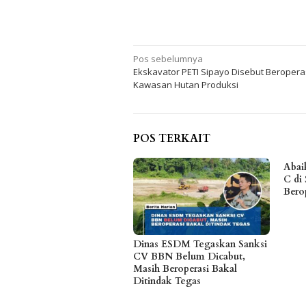
Navigasi
Pos sebelumnya
Ekskavator PETI Sipayo Disebut Beroperas
pos
Kawasan Hutan Produksi
POS TERKAIT
Abai
C di 
Bero
Dinas ESDM Tegaskan Sanksi
CV BBN Belum Dicabut,
Masih Beroperasi Bakal
Ditindak Tegas