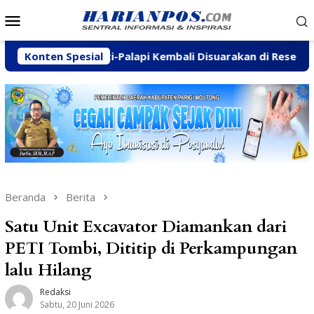
Loncat
Menu
ke
Mobile
konten
namukti-Palapi Kembali Disuarakan di Reses Mastulah
Konten Spesial
Beranda
Berita
Satu Unit Excavator Diamankan dari
PETI Tombi, Dititip di Perkampungan
lalu Hilang
Redaksi
Sabtu, 20 Juni 2026