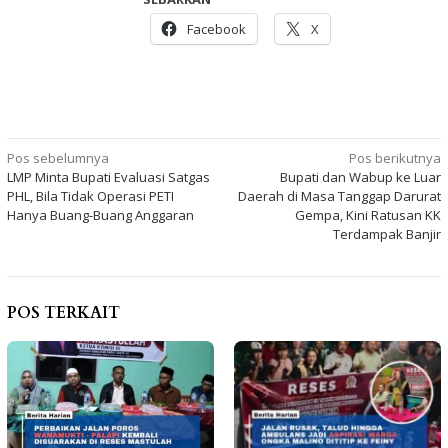
Facebook
X
Navigasi
Pos sebelumnya
Pos berikutnya
LMP Minta Bupati Evaluasi Satgas
Bupati dan Wabup ke Luar
pos
PHL, Bila Tidak Operasi PETI
Daerah di Masa Tanggap Darurat
Hanya Buang-Buang Anggaran
Gempa, Kini Ratusan KK
Terdampak Banjir
POS TERKAIT