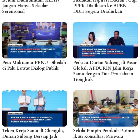
Belum Diumumkan, KIPAN:
Suarakan Aspirasi Daerah : Gaji
Jangan Hanya Sekadar
PPPK Dialihkan ke APBN,
Seremonial
DBH Segera Disalurkan
Peta Muktamar PBNU Dibedah
Perkuat Durian Sulteng di Pasar
di Palu Lewat Dialog Publik
Global, APDURIN Jalin Kerja
Sama dengan Dua Perusahaan
Tiongkok
Teken Kerja Sama di Chengdu,
Sekda Pimpin Pemkab Parimo
Durian Sulteng Bersiap Jadi
Ikuti Konsultasi Pariwara