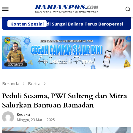
Loncat
Menu
ke
Mobile
konten
Galian C di Sungai Baliara Terus Beroperasi
Konten Spesial
Arpan Sa
Beranda
Berita
Peduli Sesama, PWI Sulteng dan Mitra
Salurkan Bantuan Ramadan
Redaksi
Minggu, 23 Maret 2025