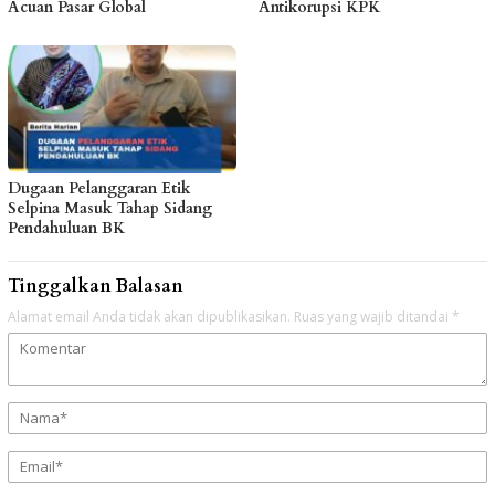
Acuan Pasar Global
Antikorupsi KPK
Dugaan Pelanggaran Etik
Selpina Masuk Tahap Sidang
Pendahuluan BK
Tinggalkan Balasan
Alamat email Anda tidak akan dipublikasikan.
Ruas yang wajib ditandai
*