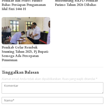
Pemkab dan Polres Parimo
Musrenbang RKPD Pemkab
Bahas Persiapan Pengamanan
Parimo Tahun 2026 Dibahas
Idul Fitri 1446 H
Pemkab Gelar Rembuk
Stunting Tahun 2025, Pj Bupati:
Semoga Ada Percepatan
Penurunan
Tinggalkan Balasan
Alamat email Anda tidak akan dipublikasikan.
Ruas yang wajib ditandai
*