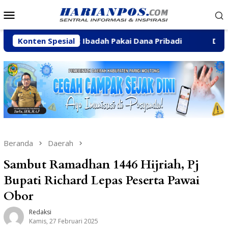
Loncat
Menu
ke
Mobile
konten
as Tempat Ibadah Pakai Dana Pribadi
Konten Spesial
Dibanjiri Aspir
Beranda
Daerah
Sambut Ramadhan 1446 Hijriah, Pj
Bupati Richard Lepas Peserta Pawai
Obor
Redaksi
Kamis, 27 Februari 2025