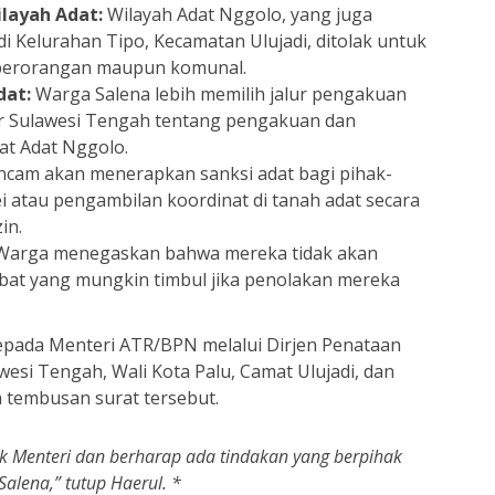
ilayah Adat:
Wilayah Adat Nggolo, yang juga
i Kelurahan Tipo, Kecamatan Ulujadi, ditolak untuk
ra perorangan maupun komunal.
dat:
Warga Salena lebih memilih jalur pengakuan
r Sulawesi Tengah tentang pengakuan dan
at Adat Nggolo.
am akan menerapkan sanksi adat bagi pihak-
 atau pengambilan koordinat di tanah adat secara
in.
arga menegaskan bahwa mereka tidak akan
bat yang mungkin timbul jika penolakan mereka
 kepada Menteri ATR/BPN melalui Dirjen Penataan
awesi Tengah, Wali Kota Palu, Camat Ulujadi, dan
a tembusan surat tersebut.
k Menteri dan berharap ada tindakan yang berpihak
alena,” tutup Haerul. *