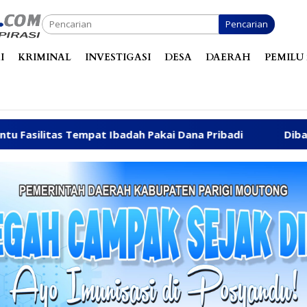
Pencarian
I
KRIMINAL
INVESTIGASI
DESA
DAERAH
PEMILU 
pat Ibadah Pakai Dana Pribadi
Dibanjiri Aspirasi War