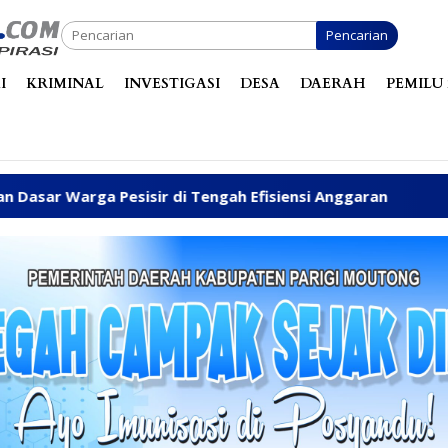
Pencarian
I
KRIMINAL
INVESTIGASI
DESA
DAERAH
PEMILU 
di Tengah Efisiensi Anggaran
Fhatia Serap Aspirasi