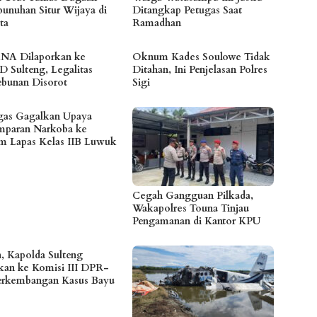
unuhan Situr Wijaya di
Ditangkap Petugas Saat
ta
Ramadhan
NA Dilaporkan ke
Oknum Kades Soulowe Tidak
 Sulteng, Legalitas
Ditahan, Ini Penjelasan Polres
ebunan Disorot
Sigi
gas Gagalkan Upaya
mparan Narkoba ke
m Lapas Kelas IIB Luwuk
Cegah Gangguan Pilkada,
Wakapolres Touna Tinjau
Pengamanan di Kantor KPU
n, Kapolda Sulteng
skan ke Komisi III DPR-
erkembangan Kasus Bayu