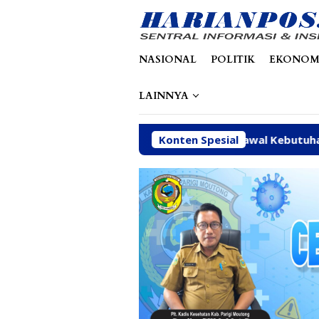
Loncat
tutup
ke
konten
NASIONAL
POLITIK
EKONOM
LAINNYA
n Sahar Prioritaskan Kawal Kebutuhan Dasar Warga Pesisir 
Konten Spesial