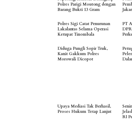
Polres Parigi Moutong dengan
Pemb
Barang Bukti 13 Gram
Jakar
Polres Sigi Catat Penurunan
PT A
Lakalantas Selama Operasi
DPRD
Ketupat Tinombala
Perk
Diduga Pungli Sopir Truk,
Petu
Kanit Gakkum Polres
Pele
Morowali Dicopot
Dala
Upaya Mediasi Tak Berhasil,
Seni
Proses Hukum Tetap Lanjut
Jela
RI P