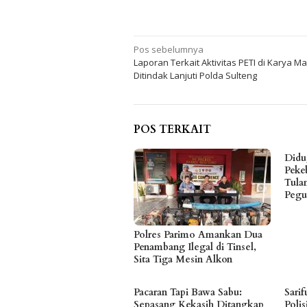
Navigasi
Pos sebelumnya
Laporan Terkait Aktivitas PETI di Karya Ma
pos
Ditindak Lanjuti Polda Sulteng
POS TERKAIT
Didu
Peke
Tula
Pegu
Polres Parimo Amankan Dua
Penambang Ilegal di Tinsel,
Sita Tiga Mesin Alkon
Pacaran Tapi Bawa Sabu:
Sari
Sepasang Kekasih Ditangkap
Poli