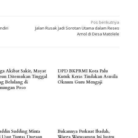
Pos berikutnya
ndiri
Jalan Rusak Jadi Sorotan Utama dalam Reses
Arnol di Desa Matolele
ga Akibat Sakit, Mayat
DPD BKPRMI Kota Palu
bun Ditemukan Tinggal
Kutuk Keras Tindakan Asusila
ng Belulang di
Oknum Guru Mengaji
nungan Poso
fuddin Sudding Minta
Bukannya Perkuat Ibadah,
si Usut Tuntas Dugaan
Warga Watusampu Ini Justru