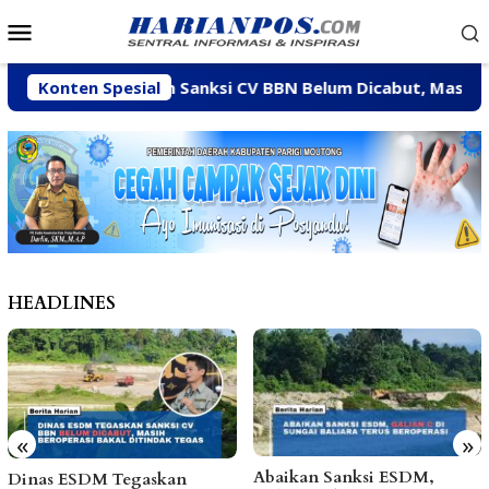
Loncat
Menu
ke
Mobile
konten
 ESDM Tegaskan Sanksi CV BBN Belum Dicabut, Masih Berope
Konten Spesial
HEADLINES
«
»
Abaikan Sanksi ESDM,
Arpan Sahar Prioritaskan