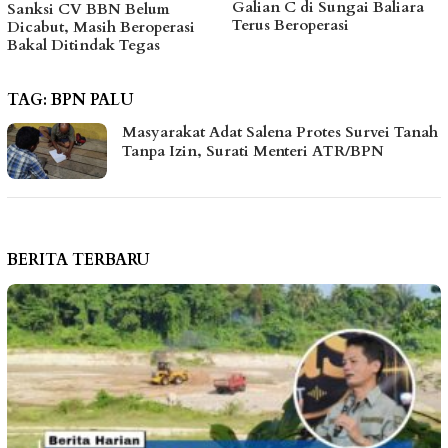
Galian C di Sungai Baliara
Kawal Kebutuhan Dasar
Terus Beroperasi
Warga Pesisir di Tengah
Efisiensi Anggaran
TAG:
BPN PALU
Masyarakat Adat Salena Protes Survei Tanah
Tanpa Izin, Surati Menteri ATR/BPN
BERITA TERBARU