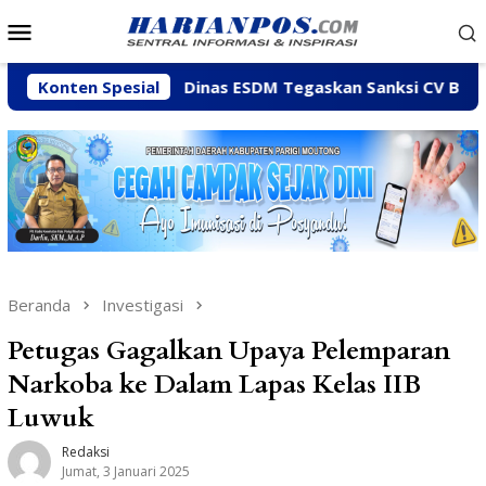
Loncat
Menu
ke
Mobile
konten
Konten Spesial
Dinas ESDM Tegaskan Sanksi CV BBN Belum Dicabut, 
Beranda
Investigasi
Petugas Gagalkan Upaya Pelemparan
Narkoba ke Dalam Lapas Kelas IIB
Luwuk
Redaksi
Jumat, 3 Januari 2025