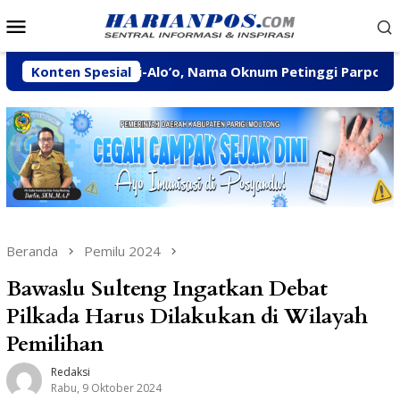
Loncat
Menu
ke
Mobile
konten
TI Tombi-Alo’o, Nama Oknum Petinggi Parpol Ikut Diselidiki
Konten Spesial
Beranda
Pemilu 2024
Bawaslu Sulteng Ingatkan Debat
Pilkada Harus Dilakukan di Wilayah
Pemilihan
Redaksi
Rabu, 9 Oktober 2024