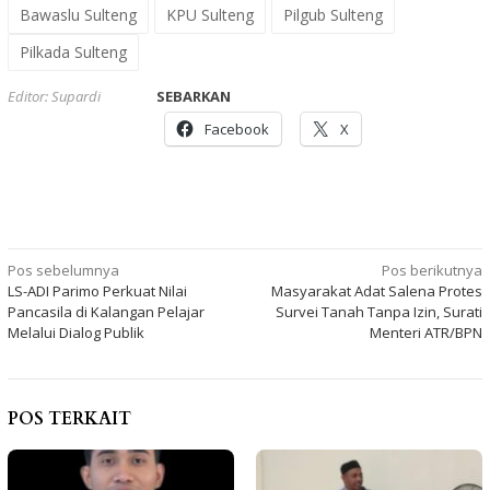
Bawaslu Sulteng
KPU Sulteng
Pilgub Sulteng
Pilkada Sulteng
Editor: Supardi
SEBARKAN
Facebook
X
Navigasi
Pos sebelumnya
Pos berikutnya
LS-ADI Parimo Perkuat Nilai
Masyarakat Adat Salena Protes
pos
Pancasila di Kalangan Pelajar
Survei Tanah Tanpa Izin, Surati
Melalui Dialog Publik
Menteri ATR/BPN
POS TERKAIT