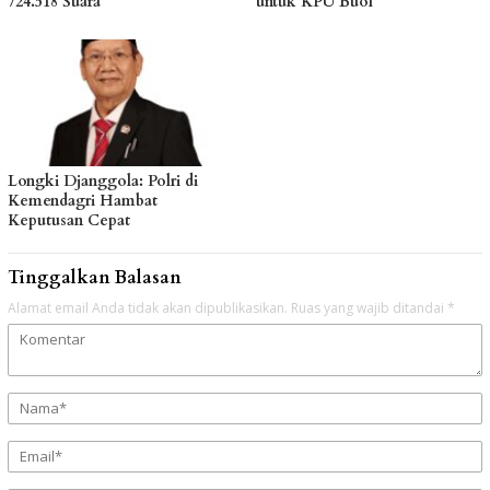
724.518 Suara
untuk KPU Buol
Longki Djanggola: Polri di
Kemendagri Hambat
Keputusan Cepat
Tinggalkan Balasan
Alamat email Anda tidak akan dipublikasikan.
Ruas yang wajib ditandai
*