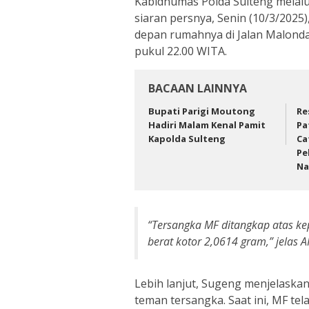
Kabidhumas Polda Sulteng melal
siaran persnya, Senin (10/3/202
depan rumahnya di Jalan Malonda
pukul 22.00 WITA.
BACAAN LAINNYA
Bupati Parigi Moutong
Re
Hadiri Malam Kenal Pamit
Pa
Kapolda Sulteng
Ca
Pe
Na
“Tersangka MF ditangkap atas kep
berat kotor 2,0614 gram,” jelas 
Lebih lanjut, Sugeng menjelaska
teman tersangka. Saat ini, MF tel