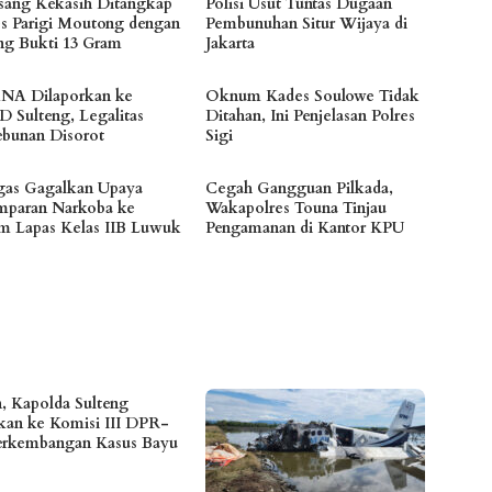
sang Kekasih Ditangkap
Polisi Usut Tuntas Dugaan
es Parigi Moutong dengan
Pembunuhan Situr Wijaya di
ng Bukti 13 Gram
Jakarta
NA Dilaporkan ke
Oknum Kades Soulowe Tidak
 Sulteng, Legalitas
Ditahan, Ini Penjelasan Polres
ebunan Disorot
Sigi
gas Gagalkan Upaya
Cegah Gangguan Pilkada,
mparan Narkoba ke
Wakapolres Touna Tinjau
m Lapas Kelas IIB Luwuk
Pengamanan di Kantor KPU
n, Kapolda Sulteng
skan ke Komisi III DPR-
erkembangan Kasus Bayu