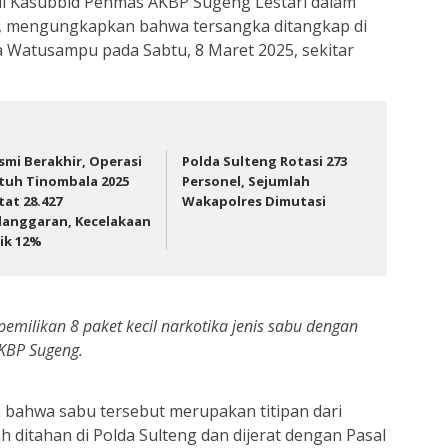
ui Kasubbid Penmas AKBP Sugeng Lestari dalam
5), mengungkapkan bahwa tersangka ditangkap di
 Watusampu pada Sabtu, 8 Maret 2025, sekitar
smi Berakhir, Operasi
Polda Sulteng Rotasi 273
tuh Tinombala 2025
Personel, Sejumlah
tat 28.427
Wakapolres Dimutasi
langgaran, Kecelakaan
ik 12%
emilikan 8 paket kecil narkotika jenis sabu dengan
AKBP Sugeng.
n bahwa sabu tersebut merupakan titipan dari
ah ditahan di Polda Sulteng dan dijerat dengan Pasal