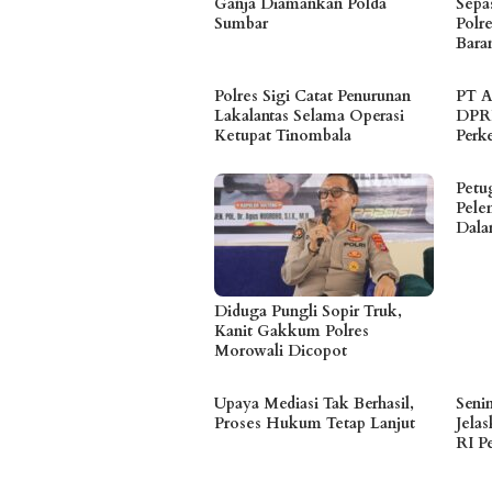
Ganja Diamankan Polda
Sepa
Sumbar
Polr
Bara
Polres Sigi Catat Penurunan
PT A
Lakalantas Selama Operasi
DPRD
Ketupat Tinombala
Perk
Petu
Pele
Dala
Diduga Pungli Sopir Truk,
Kanit Gakkum Polres
Morowali Dicopot
Upaya Mediasi Tak Berhasil,
Seni
Proses Hukum Tetap Lanjut
Jela
RI P