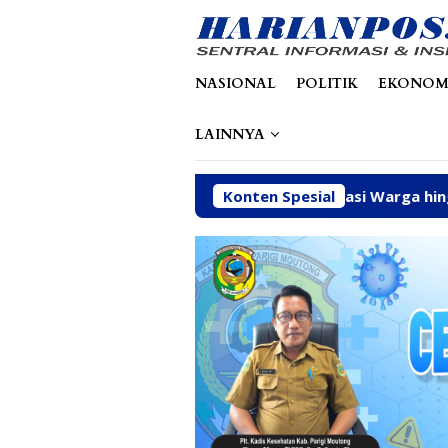
Loncat
tutup
ke
konten
NASIONAL
POLITIK
EKONOM
LAINNYA
Fhatia Serap Aspirasi Warga hingga Bantu Fasilitas 
Konten Spesial