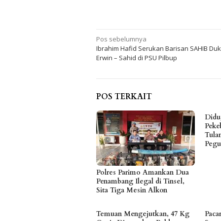
Navigasi
Pos sebelumnya
Ibrahim Hafid Serukan Barisan SAHIB Du
pos
Erwin – Sahid di PSU Pilbup
POS TERKAIT
Didu
Peke
Tula
Pegu
Polres Parimo Amankan Dua
Penambang Ilegal di Tinsel,
Sita Tiga Mesin Alkon
Temuan Mengejutkan, 47 Kg
Paca