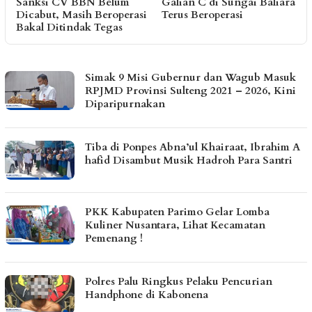
Galian C di Sungai Baliara
Kawal Kebutuhan Dasar
i
Terus Beroperasi
Warga Pesisir di Tengah
F
Efisiensi Anggaran
P
HARIANPOS.COM
Simak 9 Misi Gubernur dan Wagub Masuk
RPJMD Provinsi Sulteng 2021 – 2026, Kini
Diparipurnakan
Tiba di Ponpes Abna’ul Khairaat, Ibrahim A
hafid Disambut Musik Hadroh Para Santri
PKK Kabupaten Parimo Gelar Lomba
Kuliner Nusantara, Lihat Kecamatan
Pemenang !
Polres Palu Ringkus Pelaku Pencurian
Handphone di Kabonena