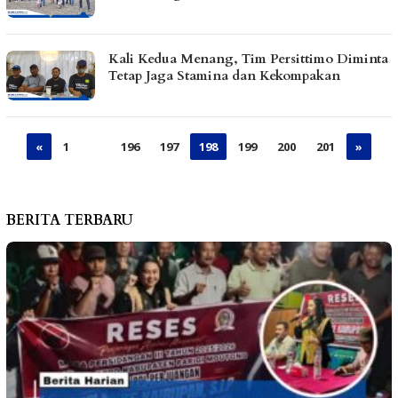
Kali Kedua Menang, Tim Persittimo Diminta
Tetap Jaga Stamina dan Kekompakan
«
1
…
196
197
198
199
200
201
»
BERITA TERBARU