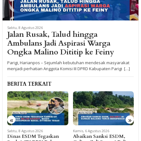
Sabtu, 8 Agustus 2026
Jalan Rusak, Talud hingga
Ambulans Jadi Aspirasi Warga
Ongka Malino Dititip ke Feiny
Parigi, Harianpos – Sejumlah kebutuhan mendesak masyarakat
menjadi perhatian Anggota Komisi III DPRD Kabupaten Parigi […]
BERITA TERKAIT
«
»
Kamis, 6 Agustus 2026
Kamis, 6 Agustus 2026
K
Abaikan Sanksi ESDM,
Arpan Sahar Prioritaskan
F