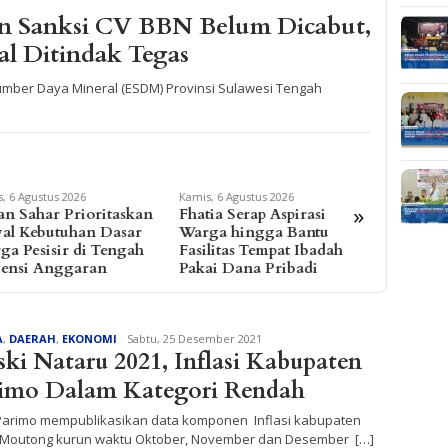
n Sanksi CV BBN Belum Dicabut,
al Ditindak Tegas
Sumber Daya Mineral (ESDM) Provinsi Sulawesi Tengah
, 6 Agustus 2026
Rabu, 5 Agustus 2026
Rabu, 5 Agu
»
ia Serap Aspirasi
Dibanjiri Aspirasi Warga
Alfres d
ga hingga Bantu
di Reses, Sayutin Ungkap
Duduk B
litas Tempat Ibadah
Tantangan Fiskal Parimo
Aspirasi
ai Dana Pribadi
2027
Parimo
Redaksi
A
,
DAERAH
,
EKONOMI
Sabtu, 25 Desember 2021
ki Nataru 2021, Inflasi Kabupaten
imo Dalam Kategori Rendah
Parimo mempublikasikan data komponen Inflasi kabupaten
i Moutong kurun waktu Oktober, November dan Desember […]