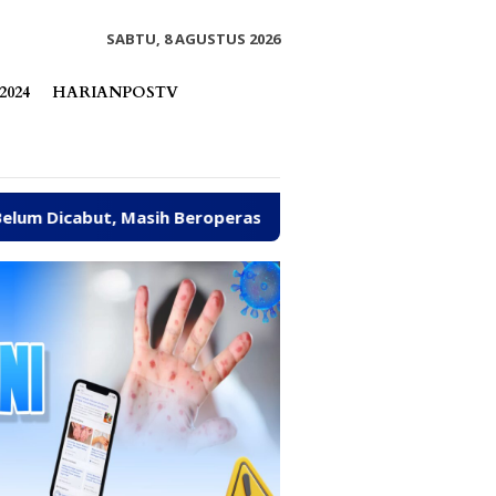
tutup
SABTU, 8 AGUSTUS 2026
2024
HARIANPOSTV
Masih Beroperasi Bakal Ditindak Tegas
Abaikan Sank