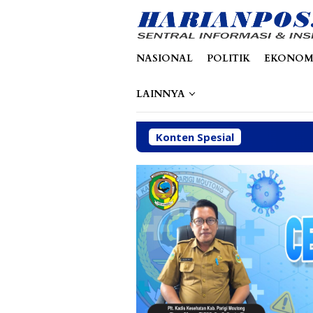
Loncat
tutup
ke
konten
NASIONAL
POLITIK
EKONOM
LAINNYA
Konten Spesial