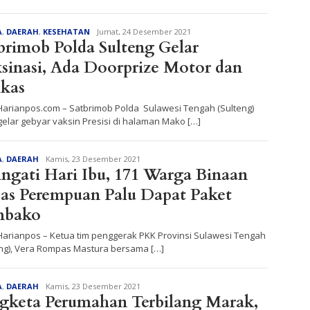
Redaksi
A
,
DAERAH
,
KESEHATAN
Jumat, 24 Desember 2021
brimob Polda Sulteng Gelar
sinasi, Ada Doorprize Motor dan
kas
 Harianpos.com – Satbrimob Polda Sulawesi Tengah (Sulteng)
elar gebyar vaksin Presisi di halaman Mako […]
Redaksi
A
,
DAERAH
Kamis, 23 Desember 2021
ingati Hari Ibu, 171 Warga Binaan
as Perempuan Palu Dapat Paket
mbako
 Harianpos – Ketua tim penggerak PKK Provinsi Sulawesi Tengah
eng), Vera Rompas Mastura bersama […]
Redaksi
A
,
DAERAH
Kamis, 23 Desember 2021
gketa Perumahan Terbilang Marak,