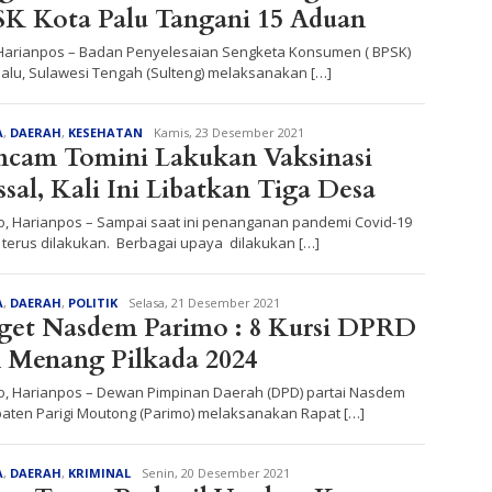
K Kota Palu Tangani 15 Aduan
 Harianpos – Badan Penyelesaian Sengketa Konsumen ( BPSK)
Palu, Sulawesi Tengah (Sulteng) melaksanakan […]
Redaksi
A
,
DAERAH
,
KESEHATAN
Kamis, 23 Desember 2021
cam Tomini Lakukan Vaksinasi
sal, Kali Ini Libatkan Tiga Desa
o, Harianpos – Sampai saat ini penanganan pandemi Covid-19
 terus dilakukan. Berbagai upaya dilakukan […]
Redaksi
A
,
DAERAH
,
POLITIK
Selasa, 21 Desember 2021
get Nasdem Parimo : 8 Kursi DPRD
 Menang Pilkada 2024
o, Harianpos – Dewan Pimpinan Daerah (DPD) partai Nasdem
aten Parigi Moutong (Parimo) melaksanakan Rapat […]
Redaksi
A
,
DAERAH
,
KRIMINAL
Senin, 20 Desember 2021