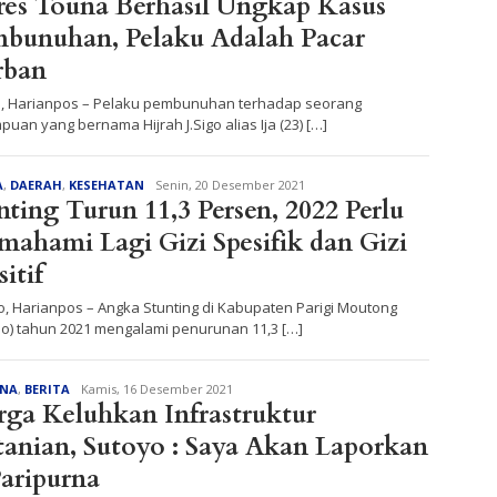
res Touna Berhasil Ungkap Kasus
bunuhan, Pelaku Adalah Pacar
rban
, Harianpos – Pelaku pembunuhan terhadap seorang
uan yang bernama Hijrah J.Sigo alias Ija (23) […]
Redaksi
A
,
DAERAH
,
KESEHATAN
Senin, 20 Desember 2021
nting Turun 11,3 Persen, 2022 Perlu
ahami Lagi Gizi Spesifik dan Gizi
sitif
o, Harianpos – Angka Stunting di Kabupaten Parigi Moutong
mo) tahun 2021 mengalami penurunan 11,3 […]
Redaksi
ANA
,
BERITA
Kamis, 16 Desember 2021
ga Keluhkan Infrastruktur
tanian, Sutoyo : Saya Akan Laporkan
Paripurna