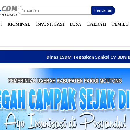
Pencarian
I
KRIMINAL
INVESTIGASI
DESA
DAERAH
PEMILU 
Dinas ESDM Tegaskan Sanksi CV BBN Belum Dicabut, 