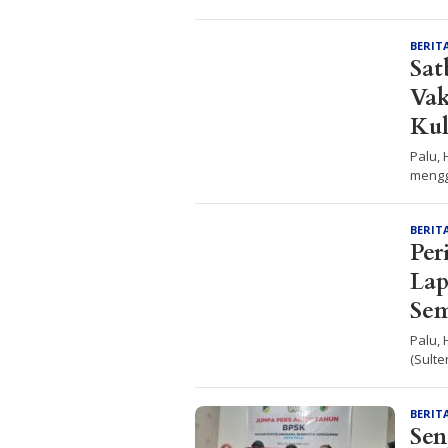
BERIT
Sat
Vak
Kul
Palu,
mengg
BERIT
Per
Lap
Se
Palu,
(Sult
BERIT
Sen