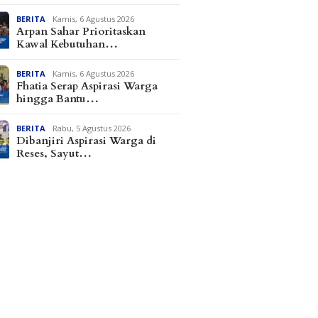
BERITA
Kamis, 6 Agustus 2026
Arpan Sahar Prioritaskan
Kawal Kebutuhan…
BERITA
Kamis, 6 Agustus 2026
Fhatia Serap Aspirasi Warga
hingga Bantu…
BERITA
Rabu, 5 Agustus 2026
Dibanjiri Aspirasi Warga di
stus 2026
Selasa, 4 Agustus 2026
Senin, 3 Agustus 
an Matindas
Kapolres Parimo Terima
Hasil Tes Ur
Reses, Sayut…
areng Serap
Penghargaan Kapolri
Parimo, Puluh
 Ratusan Warga di
Terdiri dari
dan Pelajar