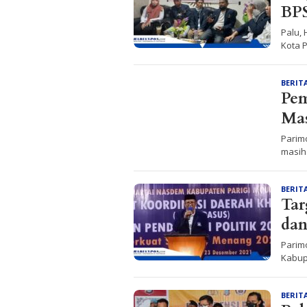
BPS
Palu,
Kota 
BERIT
Pem
Mas
Parim
masih
BERIT
Tar
dan
Parim
Kabup
BERIT