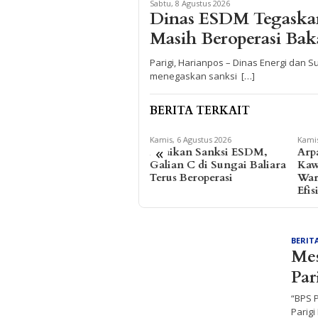
Sabtu, 8 Agustus 2026
Dinas ESDM Tegaska
Masih Beroperasi Bak
Parigi, Harianpos – Dinas Energi dan 
menegaskan sanksi […]
BERITA TERKAIT
Kamis, 6 Agustus 2026
Kamis, 6 Agustus 2026
Kamis
«
Abaikan Sanksi ESDM,
Arpan Sahar Prioritaskan
Fhat
Galian C di Sungai Baliara
Kawal Kebutuhan Dasar
War
Terus Beroperasi
Warga Pesisir di Tengah
Fasi
Efisiensi Anggaran
Pak
HARIANPOS.COM
BERIT
Mes
Par
“BPS 
Parig