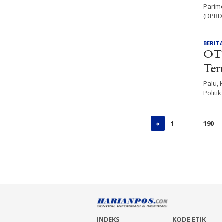
Parim
(DPRD)
BERIT
OTK
Ter
Palu,
Politi
«
1
…
190
INDEKS
KODE ETIK