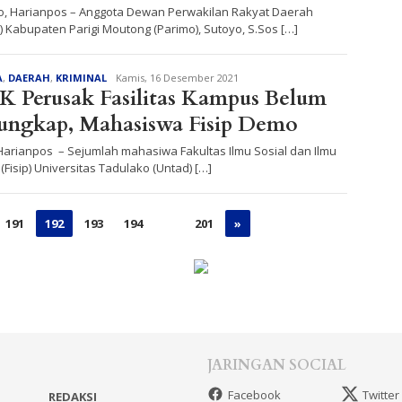
o, Harianpos – Anggota Dewan Perwakilan Rakyat Daerah
 Kabupaten Parigi Moutong (Parimo), Sutoyo, S.Sos […]
Redaksi
A
,
DAERAH
,
KRIMINAL
Kamis, 16 Desember 2021
 Perusak Fasilitas Kampus Belum
ungkap, Mahasiswa Fisip Demo
 Harianpos – Sejumlah mahasiwa Fakultas Ilmu Sosial dan Ilmu
k (Fisip) Universitas Tadulako (Untad) […]
191
192
193
194
…
201
»
JARINGAN SOCIAL
Facebook
Twitter
REDAKSI