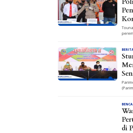
Pol
Pem
Ko
Touna
peremp
BERIT
Stu
Mem
Sen
Parim
(Pari
BENC
War
Per
di 