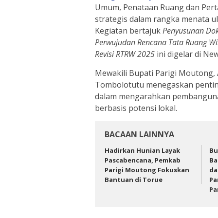
Umum, Penataan Ruang dan Per
strategis dalam rangka menata 
Kegiatan bertajuk
Penyusunan Dok
Perwujudan Rencana Tata Ruang Wil
Revisi RTRW 2025
ini digelar di Ne
Mewakili Bupati Parigi Moutong, 
Tombolotutu menegaskan pentin
dalam mengarahkan pembangunan l
berbasis potensi lokal.
BACAAN LAINNYA
Hadirkan Hunian Layak
Bu
Pascabencana, Pemkab
Ba
Parigi Moutong Fokuskan
da
Bantuan di Torue
Pa
Pa