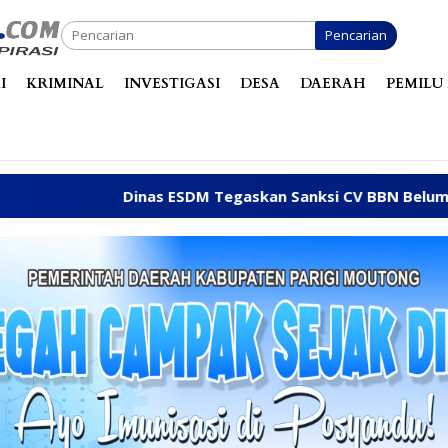
Pencarian
I
KRIMINAL
INVESTIGASI
DESA
DAERAH
PEMILU 
nas ESDM Tegaskan Sanksi CV BBN Belum Dicabut, Masih Ber