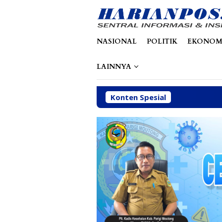
Loncat
tutup
ke
konten
NASIONAL
POLITIK
EKONOM
LAINNYA
Konten Spesial
Di