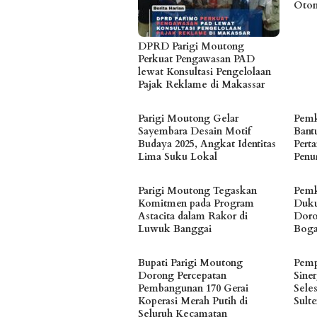
Otom
DPRD Parigi Moutong
Perkuat Pengawasan PAD
lewat Konsultasi Pengelolaan
Pajak Reklame di Makassar
Parigi Moutong Gelar
Pemk
Sayembara Desain Motif
Bant
Budaya 2025, Angkat Identitas
Pert
Lima Suku Lokal
Penur
Parigi Moutong Tegaskan
Pemk
Komitmen pada Program
Duku
Astacita dalam Rakor di
Doro
Luwuk Banggai
Bog
Bupati Parigi Moutong
Pemp
Dorong Percepatan
Siner
Pembangunan 170 Gerai
Seles
Koperasi Merah Putih di
Sult
Seluruh Kecamatan