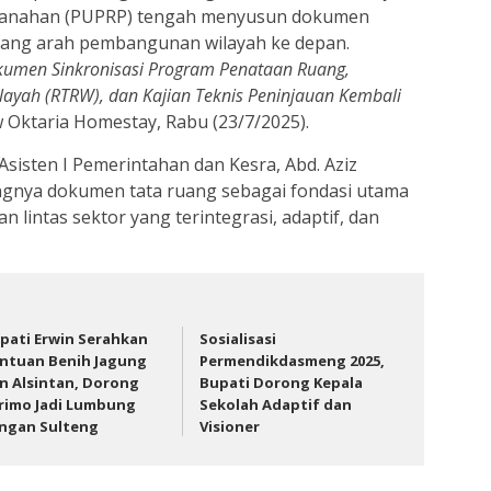
tanahan (PUPRP) tengah menyusun dokumen
ulang arah pembangunan wilayah ke depan.
umen Sinkronisasi Program Penataan Ruang,
ayah (RTRW), dan Kajian Teknis Peninjauan Kembali
w Oktaria Homestay, Rabu (23/7/2025).
Asisten I Pemerintahan dan Kesra, Abd. Aziz
gnya dokumen tata ruang sebagai fondasi utama
intas sektor yang terintegrasi, adaptif, dan
pati Erwin Serahkan
Sosialisasi
ntuan Benih Jagung
Permendikdasmeng 2025,
n Alsintan, Dorong
Bupati Dorong Kepala
rimo Jadi Lumbung
Sekolah Adaptif dan
ngan Sulteng
Visioner