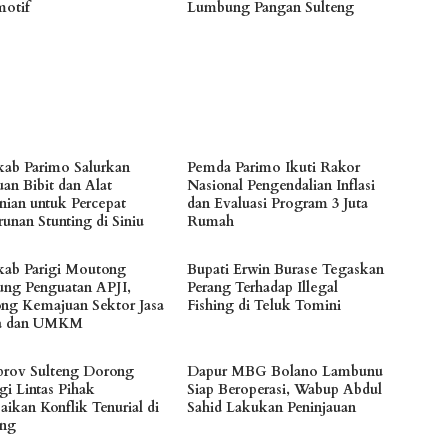
otif
Lumbung Pangan Sulteng
ab Parimo Salurkan
Pemda Parimo Ikuti Rakor
uan Bibit dan Alat
Nasional Pengendalian Inflasi
anian untuk Percepat
dan Evaluasi Program 3 Juta
unan Stunting di Siniu
Rumah
ab Parigi Moutong
Bupati Erwin Burase Tegaskan
ng Penguatan APJI,
Perang Terhadap Illegal
ng Kemajuan Sektor Jasa
Fishing di Teluk Tomini
a dan UMKM
rov Sulteng Dorong
Dapur MBG Bolano Lambunu
gi Lintas Pihak
Siap Beroperasi, Wabup Abdul
aikan Konflik Tenurial di
Sahid Lakukan Peninjauan
eng