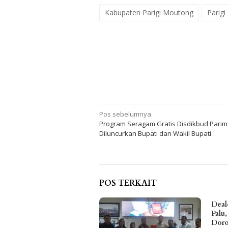
Kabupaten Parigi Moutong
Parig
Navigasi
Pos sebelumnya
Program Seragam Gratis Disdikbud Pari
pos
Diluncurkan Bupati dan Wakil Bupati
POS TERKAIT
Deal
Palu
Doro