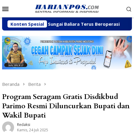
Loncat
Menu
ke
Mobile
konten
lian C di Sungai Baliara Terus Beroperasi
Konten Spesial
Arpan Saha
Beranda
Berita
Program Seragam Gratis Disdikbud
Parimo Resmi Diluncurkan Bupati dan
Wakil Bupati
Redaksi
Kamis, 24 Juli 2025