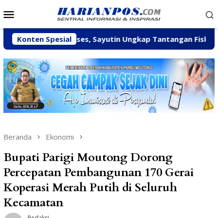
Loncat
Menu
ke
Mobile
konten
arga di Reses, Sayutin Ungkap Tantangan Fiskal Parimo 2027
Konten Spesial
Beranda
Ekonomi
Bupati Parigi Moutong Dorong
Percepatan Pembangunan 170 Gerai
Koperasi Merah Putih di Seluruh
Kecamatan
Redaksi