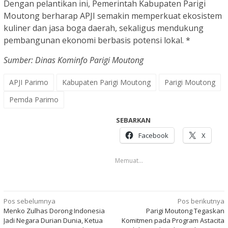
Dengan pelantikan ini, Pemerintah Kabupaten Parigi
Moutong berharap APJI semakin memperkuat ekosistem
kuliner dan jasa boga daerah, sekaligus mendukung
pembangunan ekonomi berbasis potensi lokal. *
Sumber: Dinas Kominfo Parigi Moutong
APJI Parimo
Kabupaten Parigi Moutong
Parigi Moutong
Pemda Parimo
SEBARKAN
Facebook
X
Memuat...
Navigasi
Pos sebelumnya
Pos berikutnya
Menko Zulhas Dorong Indonesia
Parigi Moutong Tegaskan
pos
Jadi Negara Durian Dunia, Ketua
Komitmen pada Program Astacita