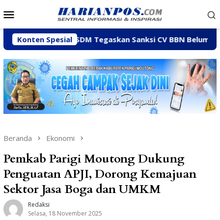
Loncat
Menu
ke
Mobile
konten
inas ESDM Tegaskan Sanksi CV BBN Belum Dicabut, Masih Be
Konten Spesial
Beranda
Ekonomi
Pemkab Parigi Moutong Dukung
Penguatan APJI, Dorong Kemajuan
Sektor Jasa Boga dan UMKM
Redaksi
Selasa, 18 November 2025