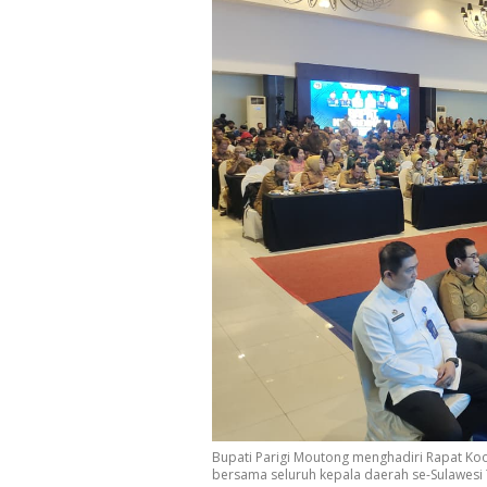
Bupati Parigi Moutong menghadiri Rapat Koo
bersama seluruh kepala daerah se-Sulawesi 