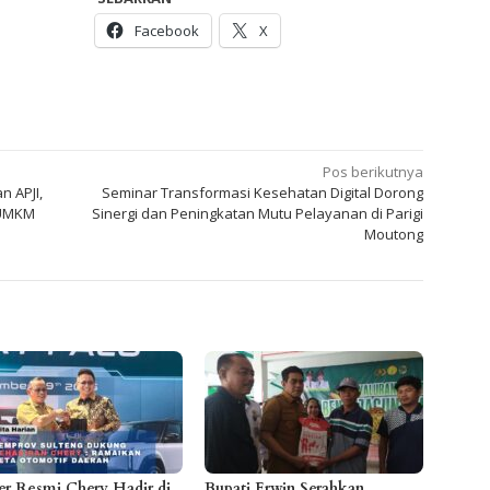
Facebook
X
Pos berikutnya
 APJI,
Seminar Transformasi Kesehatan Digital Dorong
 UMKM
Sinergi dan Peningkatan Mutu Pelayanan di Parigi
Moutong
er Resmi Chery Hadir di
Bupati Erwin Serahkan