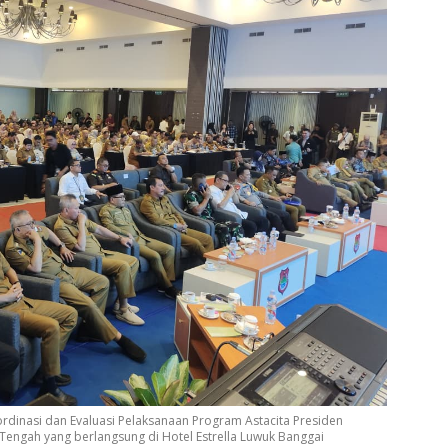
rdinasi dan Evaluasi Pelaksanaan Program Astacita Presiden
Tengah yang berlangsung di Hotel Estrella Luwuk Banggai