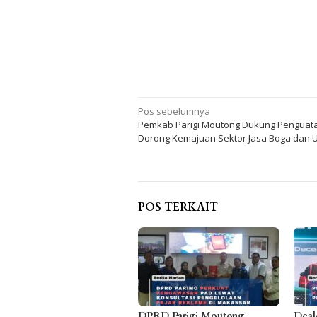
Navigasi
Pos sebelumnya
Pemkab Parigi Moutong Dukung Penguatan
pos
Dorong Kemajuan Sektor Jasa Boga dan
POS TERKAIT
DPRD Parigi Moutong
Deal