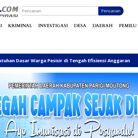
Pencarian
I
KRIMINAL
INVESTIGASI
DESA
DAERAH
PEMILU 
 Pesisir di Tengah Efisiensi Anggaran
Fhatia Serap 