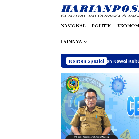
Loncat
tutup
ke
konten
NASIONAL
POLITIK
EKONOM
LAINNYA
Arpan Sahar Prioritaskan Kawal Kebutuhan Dasar Warga
Konten Spesial