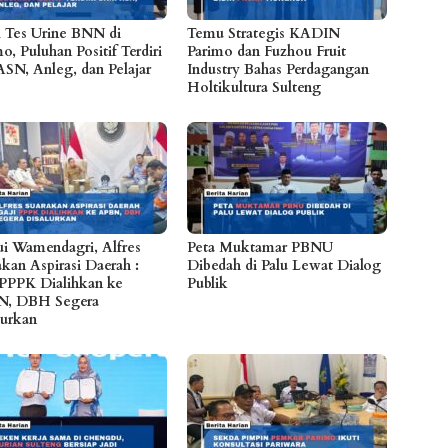
l Tes Urine BNN di
Temu Strategis KADIN
o, Puluhan Positif Terdiri
Parimo dan Fuzhou Fruit
ASN, Anleg, dan Pelajar
Industry Bahas Perdagangan
Holtikultura Sulteng
i Wamendagri, Alfres
Peta Muktamar PBNU
akan Aspirasi Daerah :
Dibedah di Palu Lewat Dialog
 PPPK Dialihkan ke
Publik
N, DBH Segera
lurkan