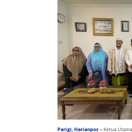
Parigi,
Harianpos
–
Ketua Utama