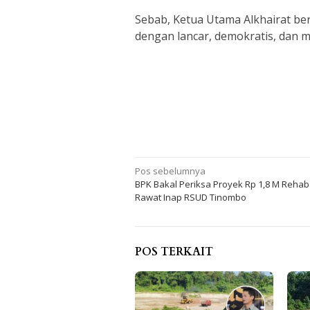
Sebab, Ketua Utama Alkhairat be
dengan lancar, demokratis, dan
Navigasi
Pos sebelumnya
BPK Bakal Periksa Proyek Rp 1,8 M Reha
pos
Rawat Inap RSUD Tinombo
POS TERKAIT