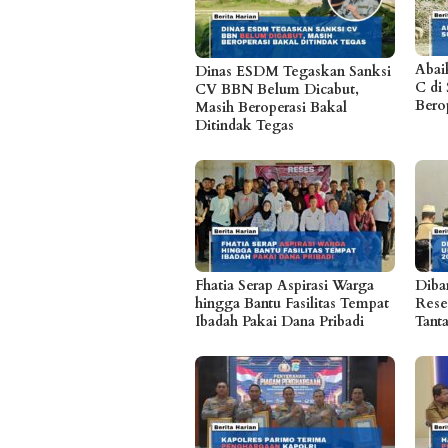
Abai
Dinas ESDM Tegaskan Sanksi
C di 
CV BBN Belum Dicabut,
Bero
Masih Beroperasi Bakal
Ditindak Tegas
Fhatia Serap Aspirasi Warga
Diban
hingga Bantu Fasilitas Tempat
Rese
Ibadah Pakai Dana Pribadi
Tant