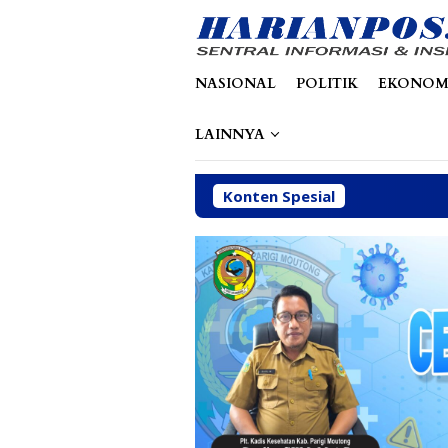
Loncat
tutup
ke
konten
NASIONAL
POLITIK
EKONOM
LAINNYA
Konten Spesial
Dinas 