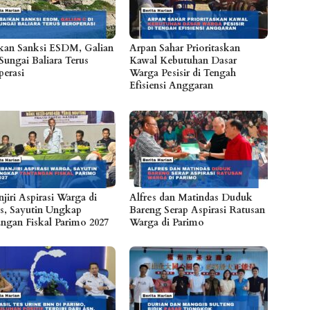
kan Sanksi ESDM, Galian
Arpan Sahar Prioritaskan
Sungai Baliara Terus
Kawal Kebutuhan Dasar
perasi
Warga Pesisir di Tengah
Efisiensi Anggaran
jiri Aspirasi Warga di
Alfres dan Matindas Duduk
s, Sayutin Ungkap
Bareng Serap Aspirasi Ratusan
angan Fiskal Parimo 2027
Warga di Parimo