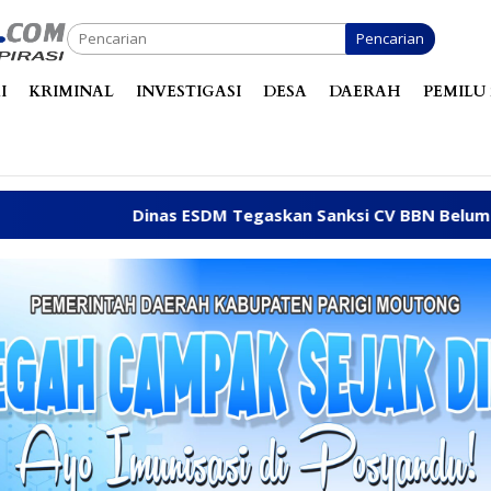
Pencarian
I
KRIMINAL
INVESTIGASI
DESA
DAERAH
PEMILU 
ESDM Tegaskan Sanksi CV BBN Belum Dicabut, Masih Berope