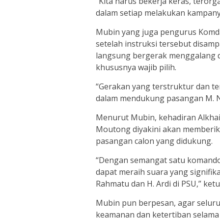
“Kita harus bekerja keras, terorg
dalam setiap melakukan kampanye
Mubin yang juga pengurus Komda
setelah instruksi tersebut disam
langsung bergerak menggalang d
khususnya wajib pilih.
“Gerakan yang terstruktur dan te
dalam mendukung pasangan M. Niz
Menurut Mubin, kehadiran Alkhair
Moutong diyakini akan memberik
pasangan calon yang didukung.
“Dengan semangat satu komando d
dapat meraih suara yang signif
Rahmatu dan H. Ardi di PSU,” ketu
Mubin pun berpesan, agar selur
keamanan dan ketertiban selama