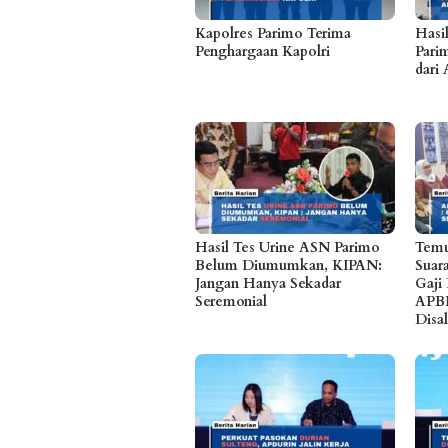
Kapolres Parimo Terima
Hasi
Penghargaan Kapolri
Parim
dari 
Hasil Tes Urine ASN Parimo
Temu
Belum Diumumkan, KIPAN:
Suar
Jangan Hanya Sekadar
Gaji
Seremonial
APB
Disa