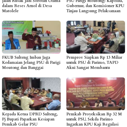
Jalan Rusak Jadi Sorotan Utama
PSU Parigi Moutong: Kapolda,
dalam Reses Arnol di Desa
Gubernur, dan Komisioner KPU
Matolele
Tinjau Langsung Pelaksanaan
FKUB Sulteng Imbau Jaga
Pemprov Siapkan Rp 13 Miliar
Kedamaian Jelang PSU di Parigi
untuk PSU di Parimo, TAPD
Moutong dan Banggai
Akui Sangat Membantu
Kepada Ketua DPRD Sulteng,
Pemkab Proyeksikan Rp 32 M
Pj Bupati Paparkan Kesiapan
untuk PSU, Sekda Parimo
Pemkab Gelar PSU
Ingatkan KPU Kaji Regulasi