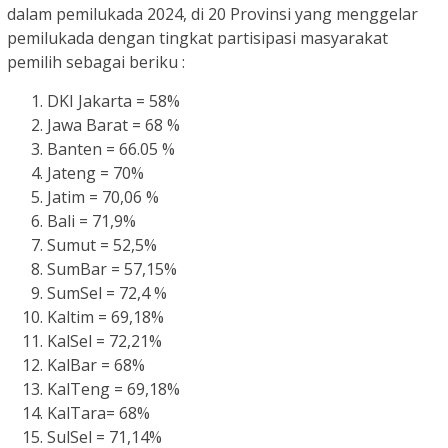
dalam pemilukada 2024, di 20 Provinsi yang menggelar
pemilukada dengan tingkat partisipasi masyarakat
pemilih sebagai beriku :
DKI Jakarta = 58%
Jawa Barat = 68 %
Banten = 66.05 %
Jateng = 70%
Jatim = 70,06 %
Bali = 71,9%
Sumut = 52,5%
SumBar = 57,15%
SumSel = 72,4 %
Kaltim = 69,18%
KalSel = 72,21%
KalBar = 68%
KalTeng = 69,18%
KalTara= 68%
SulSel = 71,14%