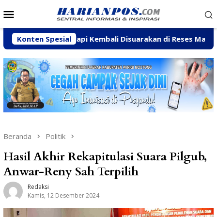
Loncat
Menu
ke
Mobile
konten
kti-Palapi Kembali Disuarakan di Reses Mastulah
Konten Spesial
Ja
Beranda
Politik
Hasil Akhir Rekapitulasi Suara Pilgub,
Anwar-Reny Sah Terpilih
Redaksi
Kamis, 12 Desember 2024