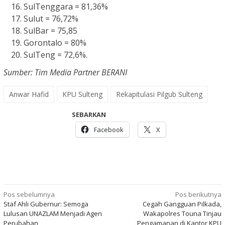
SulTenggara = 81,36%
Sulut = 76,72%
SulBar = 75,85
Gorontalo = 80%
SulTeng = 72,6%.
Sumber: Tim Media Partner BERANI
Anwar Hafid
KPU Sulteng
Rekapitulasi Pilgub Sulteng
SEBARKAN
Facebook
X
Navigasi
Pos sebelumnya
Pos berikutnya
Staf Ahli Gubernur: Semoga
Cegah Gangguan Pilkada,
pos
Lulusan UNAZLAM Menjadi Agen
Wakapolres Touna Tinjau
Perubahan
Pengamanan di Kantor KPU