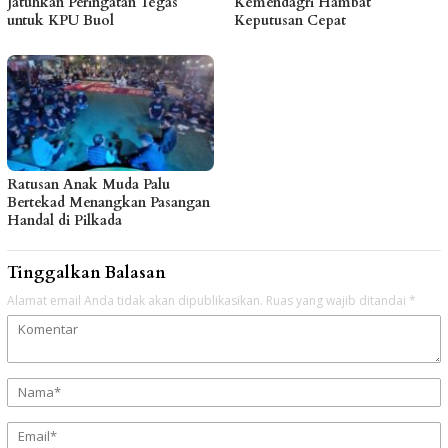
Jatuhkan Peringatan Tegas
Kemendagri Hambat
untuk KPU Buol
Keputusan Cepat
Ratusan Anak Muda Palu
Bertekad Menangkan Pasangan
Handal di Pilkada
Tinggalkan Balasan
Alamat email Anda tidak akan dipublikasikan.
Ruas yang wajib ditandai
*