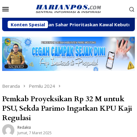
Loncat
Menu
ke
Mobile
konten
Konten Spesial
Arpan Sahar Prioritaskan Kawal Kebutuhan Dasar Warg
Beranda
Pemilu 2024
Pemkab Proyeksikan Rp 32 M untuk
PSU, Sekda Parimo Ingatkan KPU Kaji
Regulasi
Redaksi
Jumat, 7 Maret 2025