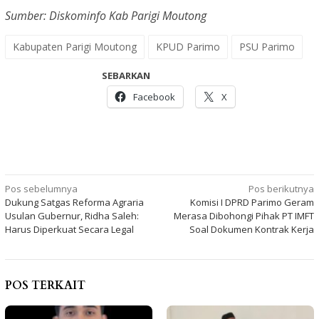
Sumber: Diskominfo Kab Parigi Moutong
Kabupaten Parigi Moutong
KPUD Parimo
PSU Parimo
SEBARKAN
Facebook
X
Navigasi
Pos sebelumnya
Pos berikutnya
Dukung Satgas Reforma Agraria
Komisi I DPRD Parimo Geram
pos
Usulan Gubernur, Ridha Saleh:
Merasa Dibohongi Pihak PT IMFT
Harus Diperkuat Secara Legal
Soal Dokumen Kontrak Kerja
POS TERKAIT