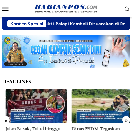
Loncat
Menu
ke
Mobile
konten
n Poros Wanamukti-Palapi Kembali Disuarakan di Reses Mas
Konten Spesial
HEADLINES
«
»
Jalan Rusak, Talud hingga
Dinas ESDM Tegaskan