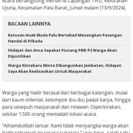
Acara berlangsung meriah di Lapangan THU, Kelurahan
Ujuna, Kecamatan Palu Barat, Jumat malam (13/9/2024).
BACAAN LAINNYA
Ratusan Anak Muda Palu Bertekad Menangkan Pasangan
Handal di Pilkada
Hidayat dan Anca Sepakat Piutang PBB-P2 Warga Akan
Diputihkan
Warga Kintabaru Minta Dibangunkan Jembatan, Hidayat:
Saya Akan Realisasikan Untuk Masyarakat
Warga yang hadir berasal dari berbagai kalangan, mulai
dari kaum milenial, kelompok ibu-ibu padat karya, hingga
para sesepuh masyarakat dan relawan. Diperkirakan,
sekitar 1.500 orang memadati lokasi acara.
“Alhamdulillah lancar. Kami tidak menyangka warga akan
hadir sebanyak ini secara sukarela,” ujar Agus, salah satu