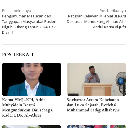
Navigasi
Pos sebelumnya
Pos berikutnya
Pengumuman Masukan dan
Ratusan Relawan Milenial BERANI
pos
Tanggapan Masyarakat Paslon
Deklarasi Mendukung Ahmad Ali –
Pilgub Sulteng Tahun 2024, Cek
Abdul Karim Al-jufri
Disini !
POS TERKAIT
Ketua HMJ-KPI, Athif
Soeharto: Antara Kehebatan
Muhyiddin Resmi
dan Luka Sejarah, Refleksi
Mengundurkan Diri sebagai
Muhammad Sadig Alhabsyie
Kader LDK Al-Abrar