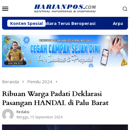
Loncat
Menu
ke
Mobile
konten
Sungai Baliara Terus Beroperasi
Konten Spesial
Arpan Sahar Priorit
Beranda
Pemilu 2024
Ribuan Warga Padati Deklarasi
Pasangan HANDAL di Palu Barat
Redaksi
Minggu, 15 September 2024