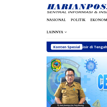
Loncat
tutup
ke
konten
NASIONAL
POLITIK
EKONOM
LAINNYA
tuhan Dasar Warga Pesisir di Tengah Efisiensi Anggaran
Konten Spesial