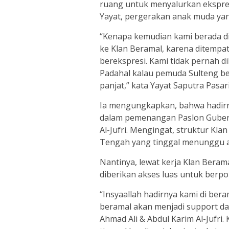
ruang untuk menyalurkan ekspres
Yayat, pergerakan anak muda yan
“Kenapa kemudian kami berada di
ke Klan Beramal, karena ditempat
berekspresi. Kami tidak pernah 
Padahal kalau pemuda Sulteng be
panjat,” kata Yayat Saputra Pasar
Ia mengungkapkan, bahwa hadirn
dalam pemenangan Paslon Gubern
Al-Jufri. Mengingat, struktur Kla
Tengah yang tinggal menunggu ar
Nantinya, lewat kerja Klan Bera
diberikan akses luas untuk berpoli
“Insyaallah hadirnya kami di ber
beramal akan menjadi support 
Ahmad Ali & Abdul Karim Al-Jufri.