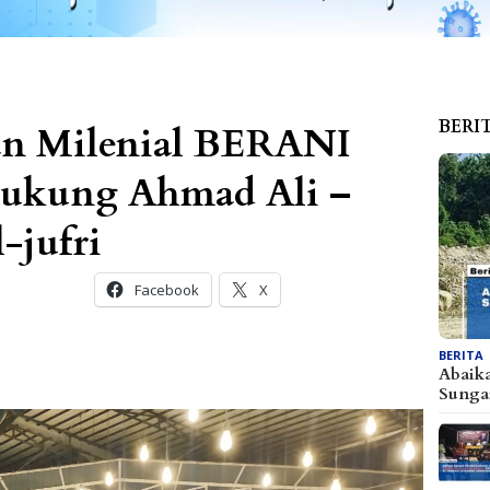
BERI
an Milenial BERANI
dukung Ahmad Ali –
-jufri
Facebook
X
BERITA
Abaik
Sunga