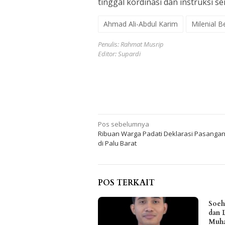
tinggal kordinasi dan instruksi se
Ahmad Ali-Abdul Karim
Milenial B
Penulis: Rahmat Musrip
Editor: Supardi
Navigasi
Pos sebelumnya
Ribuan Warga Padati Deklarasi Pasanga
pos
di Palu Barat
POS TERKAIT
Soeh
dan 
Muha