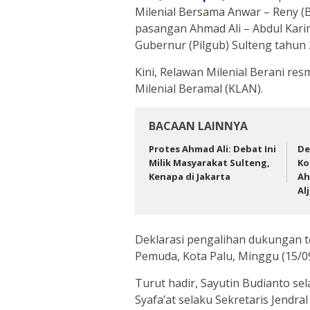
Milenial Bersama Anwar – Reny 
pasangan Ahmad Ali – Abdul Karim
Gubernur (Pilgub) Sulteng tahun 
Kini, Relawan Milenial Berani r
Milenial Beramal (KLAN).
BACAAN LAINNYA
Protes Ahmad Ali: Debat Ini
De
Milik Masyarakat Sulteng,
Ko
Kenapa di Jakarta
Ah
Al
Deklarasi pengalihan dukungan te
Pemuda, Kota Palu, Minggu (15/0
Turut hadir, Sayutin Budianto se
Syafa’at selaku Sekretaris Jendr