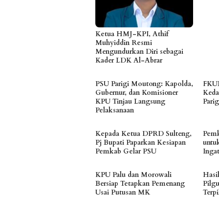
Ketua HMJ-KPI, Athif
Muhyiddin Resmi
Mengundurkan Diri sebagai
Kader LDK Al-Abrar
PSU Parigi Moutong: Kapolda,
FKUB
Gubernur, dan Komisioner
Keda
KPU Tinjau Langsung
Pari
Pelaksanaan
Kepada Ketua DPRD Sulteng,
Pemk
Pj Bupati Paparkan Kesiapan
untu
Pemkab Gelar PSU
Inga
KPU Palu dan Morowali
Hasi
Bersiap Tetapkan Pemenang
Pilg
Usai Putusan MK
Terpi