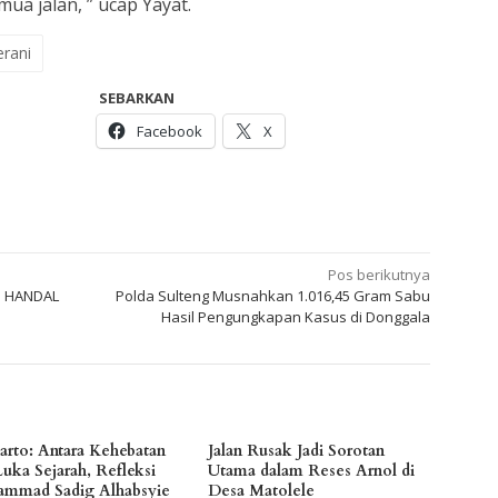
mua jalan, ” ucap Yayat.
erani
SEBARKAN
Facebook
X
Pos berikutnya
n HANDAL
Polda Sulteng Musnahkan 1.016,45 Gram Sabu
Hasil Pengungkapan Kasus di Donggala
arto: Antara Kehebatan
Jalan Rusak Jadi Sorotan
Luka Sejarah, Refleksi
Utama dalam Reses Arnol di
mmad Sadig Alhabsyie
Desa Matolele