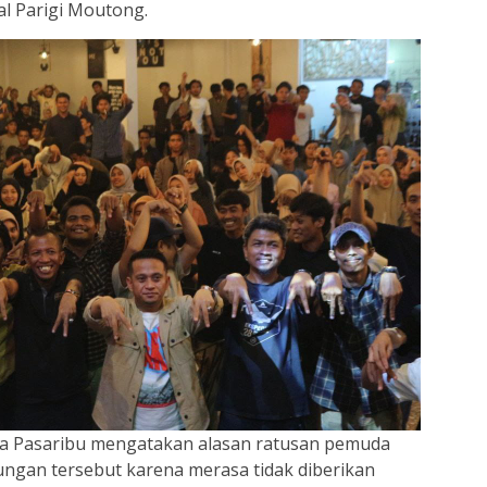
l Parigi Moutong.
ra Pasaribu mengatakan alasan ratusan pemuda
ungan tersebut karena merasa tidak diberikan