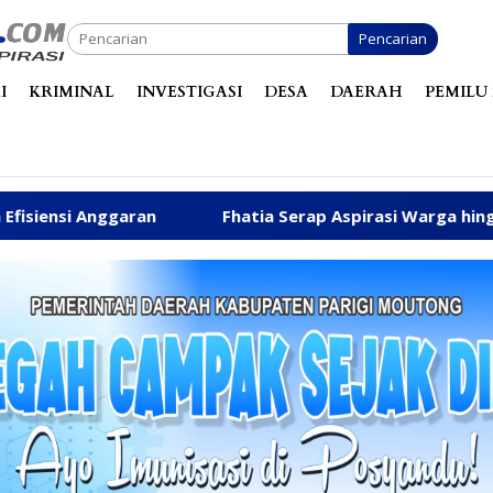
Pencarian
I
KRIMINAL
INVESTIGASI
DESA
DAERAH
PEMILU 
Fhatia Serap Aspirasi Warga hingga Bantu Fasilitas Te