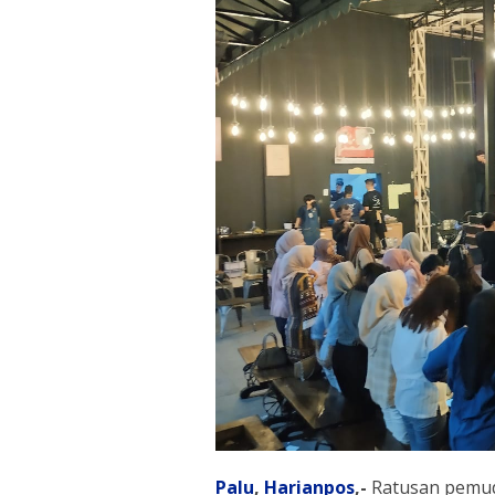
Palu
,
Harianpos
,-
Ratusan pemud