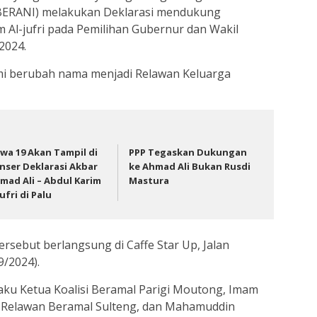
(BERANI) melakukan Deklarasi mendukung
 Al-jufri pada Pemilihan Gubernur dan Wakil
2024.
esmi berubah nama menjadi Relawan Keluarga
wa 19 Akan Tampil di
PPP Tegaskan Dukungan
nser Deklarasi Akbar
ke Ahmad Ali Bukan Rusdi
mad Ali – Abdul Karim
Mastura
jufri di Palu
rsebut berlangsung di Caffe Star Up, Jalan
9/2024).
laku Ketua Koalisi Beramal Parigi Moutong, Imam
al Relawan Beramal Sulteng, dan Mahamuddin