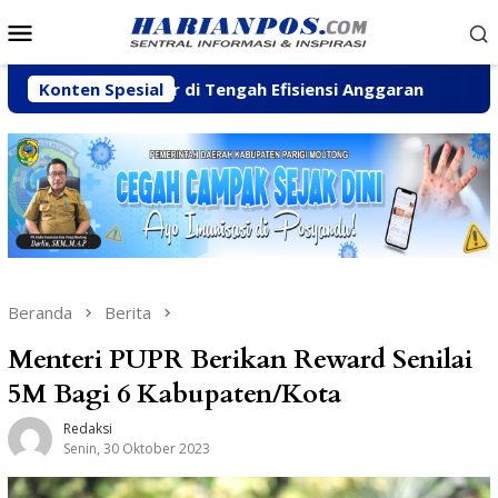
Loncat
Menu
ke
Mobile
konten
 Pesisir di Tengah Efisiensi Anggaran
Konten Spesial
Fhatia Serap 
Beranda
Berita
Menteri PUPR Berikan Reward Senilai
5M Bagi 6 Kabupaten/Kota
Redaksi
Senin, 30 Oktober 2023