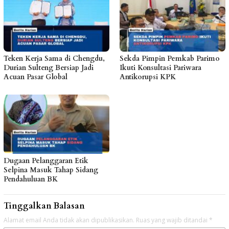
Teken Kerja Sama di Chengdu,
Sekda Pimpin Pemkab Parimo
Durian Sulteng Bersiap Jadi
Ikuti Konsultasi Pariwara
Acuan Pasar Global
Antikorupsi KPK
Dugaan Pelanggaran Etik
Selpina Masuk Tahap Sidang
Pendahuluan BK
Tinggalkan Balasan
Alamat email Anda tidak akan dipublikasikan.
Ruas yang wajib ditandai
*