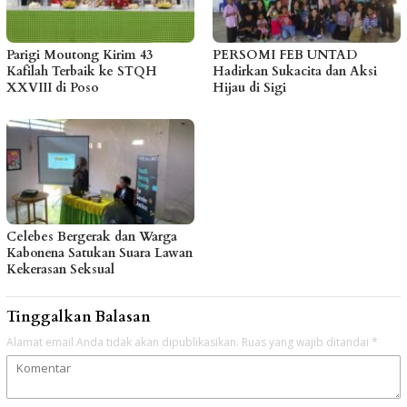
Parigi Moutong Kirim 43
PERSOMI FEB UNTAD
Kafilah Terbaik ke STQH
Hadirkan Sukacita dan Aksi
XXVIII di Poso
Hijau di Sigi
Celebes Bergerak dan Warga
Kabonena Satukan Suara Lawan
Kekerasan Seksual
Tinggalkan Balasan
Alamat email Anda tidak akan dipublikasikan.
Ruas yang wajib ditandai
*