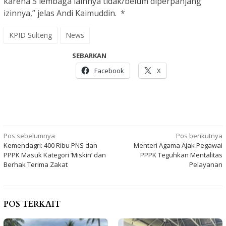
karena 5 lembaga lainnya tidak/belum diperpanjang
izinnya,” jelas Andi Kaimuddin. *
KPID Sulteng
News
SEBARKAN
Facebook
X
Navigasi
Pos sebelumnya
Pos berikutnya
Kemendagri: 400 Ribu PNS dan
Menteri Agama Ajak Pegawai
pos
PPPK Masuk Kategori ‘Miskin’ dan
PPPK Teguhkan Mentalitas
Berhak Terima Zakat
Pelayanan
POS TERKAIT