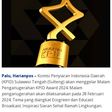
Palu,
Harianpos –
Komisi Penyiaran Indonesia Daerah
(KPID) Sulawesi Tengah (Sulteng) akan menggelar Malam
Penganugerahan KPID Award 2024. Malam
penganugerahan akan dilaksanakan pada 28 Februari
2024. Tema yang diangkat Ecogreen dan Educast
Broadcast; Inspirasi Siaran Sehat Ramah Lingkungan.