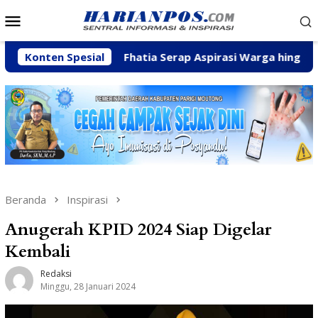
Loncat
Menu
ke
Mobile
konten
ran
Konten Spesial
Fhatia Serap Aspirasi Warga hingga Bantu Fasil
Beranda
Inspirasi
Anugerah KPID 2024 Siap Digelar
Kembali
Redaksi
Minggu, 28 Januari 2024