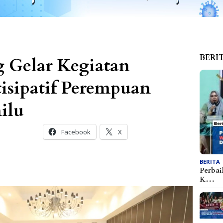
BERI
g Gelar Kegiatan
isipatif Perempuan
ilu
Facebook
X
BERITA
Perbai
K…