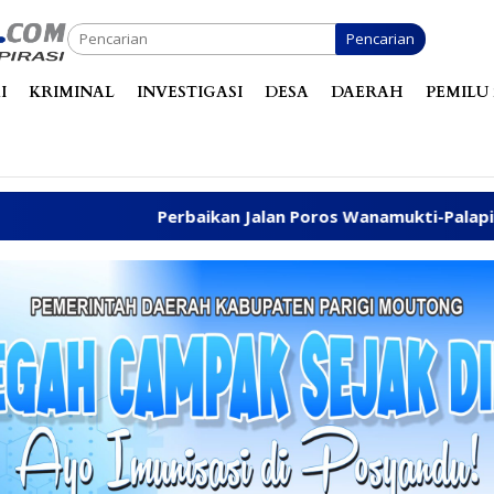
Pencarian
I
KRIMINAL
INVESTIGASI
DESA
DAERAH
PEMILU 
Perbaikan Jalan Poros Wanamukti-Palapi Kembali Disuara