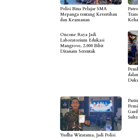
Polisi Bina Pelajar SMA
Patro
Mepanga tentang Ketertiban
Tran
dan Keamanan
Kehad
Oncone Raya Jadi
Laboratorium Edukasi
Mangrove, 2.000 Bibit
Ditanam Serentak
Pemk
dala
Duku
Parit
Pemi
Gard
Sult
Yudha Wiratama, Jadi Polisi