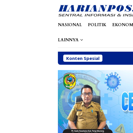
Loncat
tutup
ke
konten
NASIONAL
POLITIK
EKONOM
LAINNYA
Konten Spesial