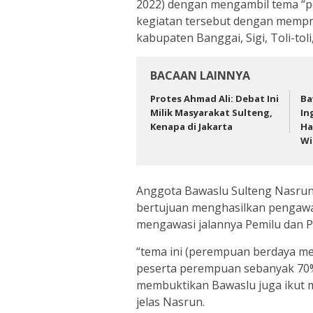
2022) dengan mengambil tema “p
kegiatan tersebut dengan mempr
kabupaten Banggai, Sigi, Toli-tol
BACAAN LAINNYA
Protes Ahmad Ali: Debat Ini
Ba
Milik Masyarakat Sulteng,
In
Kenapa di Jakarta
Ha
Wi
Anggota Bawaslu Sulteng Nasrun
bertujuan menghasilkan pengaw
mengawasi jalannya Pemilu dan 
“tema ini (perempuan berdaya m
peserta perempuan sebanyak 70%
membuktikan Bawaslu juga ikut 
jelas Nasrun.