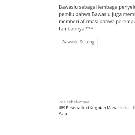
Bawaslu sebagai lembaga penyel
pemilu bahwa Bawaslu juga memb
memberi afirmasi bahwa perempu
tambahnya.***
Bawaslu Sulteng
Navigasi
Pos sebelumnya
689 Peserta Ikuti Kegiatan Manasik Haji di
pos
Palu