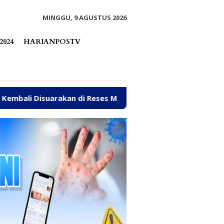
tutup
MINGGU, 9 AGUSTUS 2026
2024
HARIANPOSTV
kan di Reses Mastulah
Jalan Rusak, Talud hingga Amb