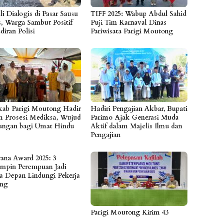
li Dialogis di Pasar Sausu
TIFF 2025: Wabup Abdul Sahid
s, Warga Sambut Positif
Puji Tim Karnaval Dinas
iran Polisi
Pariwisata Parigi Moutong
ab Parigi Moutong Hadir
Hadiri Pengajian Akbar, Bupati
m Prosesi Mediksa, Wujud
Parimo Ajak Generasi Muda
ngan bagi Umat Hindu
Aktif dalam Majelis Ilmu dan
Pengajian
rana Award 2025: 3
mpin Perempuan Jadi
a Depan Lindungi Pekerja
eng
Parigi Moutong Kirim 43