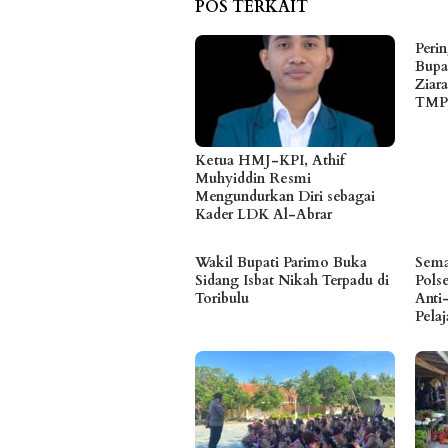
POS TERKAIT
Peri
Bupa
Ziar
TMP 
Ketua HMJ-KPI, Athif
Muhyiddin Resmi
Mengundurkan Diri sebagai
Kader LDK Al-Abrar
Wakil Bupati Parimo Buka
Sema
Sidang Isbat Nikah Terpadu di
Pols
Toribulu
Anti
Pelaj