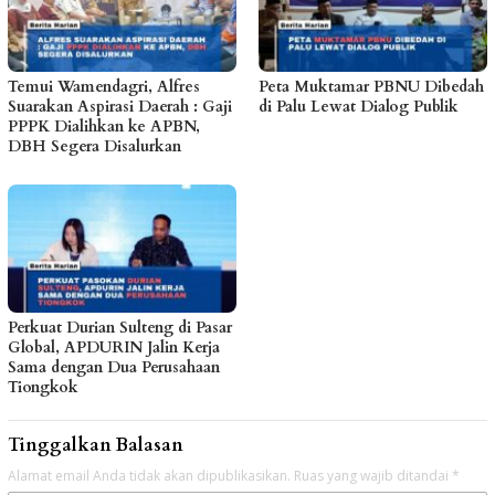
Temui Wamendagri, Alfres
Peta Muktamar PBNU Dibedah
Suarakan Aspirasi Daerah : Gaji
di Palu Lewat Dialog Publik
PPPK Dialihkan ke APBN,
DBH Segera Disalurkan
Perkuat Durian Sulteng di Pasar
Global, APDURIN Jalin Kerja
Sama dengan Dua Perusahaan
Tiongkok
Tinggalkan Balasan
Alamat email Anda tidak akan dipublikasikan.
Ruas yang wajib ditandai
*