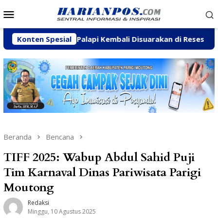
Loncat
Menu
ke
Mobile
konten
amukti-Palapi Kembali Disuarakan di Reses Mastulah
Konten Spesial
Beranda
Bencana
TIFF 2025: Wabup Abdul Sahid Puji
Tim Karnaval Dinas Pariwisata Parigi
Moutong
Redaksi
Minggu, 10 Agustus 2025