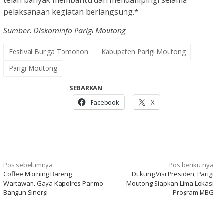
telah banyak membantu dan mendampingi selama
pelaksanaan kegiatan berlangsung.*
Sumber: Diskominfo Parigi Moutong
Festival Bunga Tomohon
Kabupaten Parigi Moutong
Parigi Moutong
SEBARKAN
Facebook
X
Navigasi
Pos sebelumnya
Pos berikutnya
Coffee Morning Bareng
Dukung Visi Presiden, Parigi
pos
Wartawan, Gaya Kapolres Parimo
Moutong Siapkan Lima Lokasi
Bangun Sinergi
Program MBG