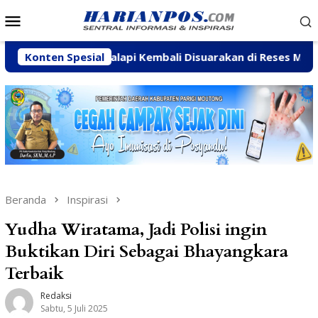
Loncat
Menu
ke
Mobile
konten
mukti-Palapi Kembali Disuarakan di Reses Mastulah
Konten Spesial
Beranda
Inspirasi
Yudha Wiratama, Jadi Polisi ingin
Buktikan Diri Sebagai Bhayangkara
Terbaik
Redaksi
Sabtu, 5 Juli 2025