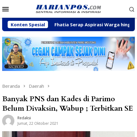
Loncat
Menu
ke
Mobile
konten
ran
Konten Spesial
Fhatia Serap Aspirasi Warga hingga Bantu Fasili
Beranda
Daerah
Banyak PNS dan Kades di Parimo
Belum Divaksin, Wabup ; Terbitkan SE
Redaksi
Jumat, 22 Oktober 2021