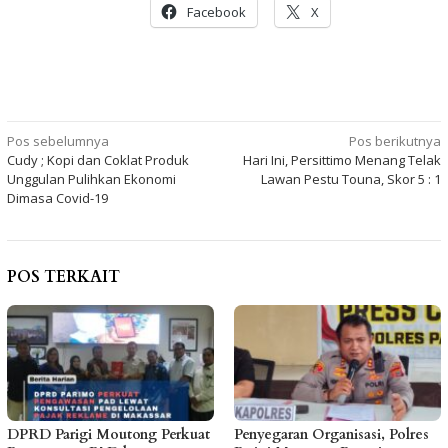
Facebook
X
Navigasi
Pos sebelumnya
Pos berikutnya
Cudy ; Kopi dan Coklat Produk
Hari Ini, Persittimo Menang Telak
pos
Unggulan Pulihkan Ekonomi
Lawan Pestu Touna, Skor 5 : 1
Dimasa Covid-19
POS TERKAIT
DPRD Parigi Moutong Perkuat
Penyegaran Organisasi, Polres