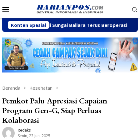
Loncat
Menu
ke
Mobile
konten
lian C di Sungai Baliara Terus Beroperasi
Konten Spesial
Arpan Sah
Beranda
Kesehatan
Pemkot Palu Apresiasi Capaian
Program Gen-G, Siap Perluas
Kolaborasi
Redaksi
Senin, 23 Juni 2025