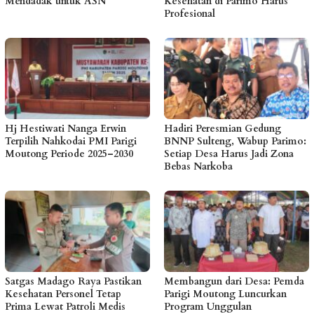
Mendadak untuk ASN
Kesehatan di Parimo Harus
Profesional
Hj Hestiwati Nanga Erwin
Hadiri Peresmian Gedung
Terpilih Nahkodai PMI Parigi
BNNP Sulteng, Wabup Parimo:
Moutong Periode 2025–2030
Setiap Desa Harus Jadi Zona
Bebas Narkoba
Satgas Madago Raya Pastikan
Membangun dari Desa: Pemda
Kesehatan Personel Tetap
Parigi Moutong Luncurkan
Prima Lewat Patroli Medis
Program Unggulan