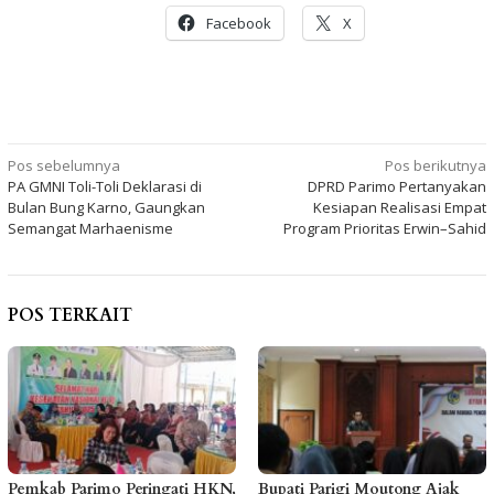
Facebook
X
Navigasi
Pos sebelumnya
Pos berikutnya
PA GMNI Toli-Toli Deklarasi di
DPRD Parimo Pertanyakan
pos
Bulan Bung Karno, Gaungkan
Kesiapan Realisasi Empat
Semangat Marhaenisme
Program Prioritas Erwin–Sahid
POS TERKAIT
Pemkab Parimo Peringati HKN,
Bupati Parigi Moutong Ajak