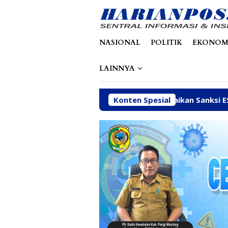
Loncat
tutup
ke
konten
NASIONAL
POLITIK
EKONOM
LAINNYA
Ditindak Tegas
Abaikan Sanksi ESDM, Galian C di Sung
Konten Spesial