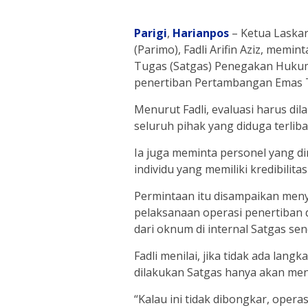
Parigi
,
Harianpos
– Ketua Laska
(Parimo), Fadli Arifin Aziz, memi
Tugas (Satgas) Penegakan Huku
penertiban Pertambangan Emas Ta
Menurut Fadli, evaluasi harus di
seluruh pihak yang diduga terlib
Ia juga meminta personel yang di
individu yang memiliki kredibili
Permintaan itu disampaikan meny
pelaksanaan operasi penertiban di
dari oknum di internal Satgas send
Fadli menilai, jika tidak ada lang
dilakukan Satgas hanya akan men
“Kalau ini tidak dibongkar, oper