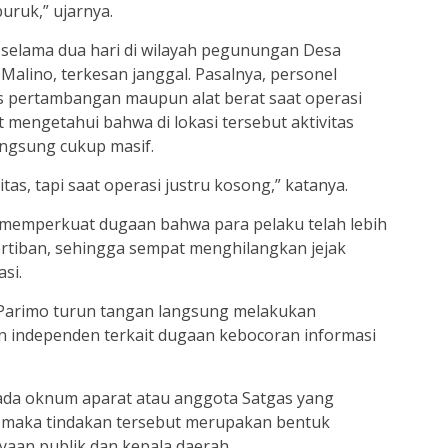
ruk,” ujarnya.
ar selama dua hari di wilayah pegunungan Desa
alino, terkesan janggal. Pasalnya, personel
s pertambangan maupun alat berat saat operasi
mengetahui bahwa di lokasi tersebut aktivitas
ngsung cukup masif.
tas, tapi saat operasi justru kosong,” katanya.
 memperkuat dugaan bahwa para pelaku telah lebih
rtiban, sehingga sempat menghilangkan jejak
si.
i Parimo turun tangan langsung melakukan
an independen terkait dugaan kebocoran informasi
 ada oknum aparat atau anggota Satgas yang
 maka tindakan tersebut merupakan bentuk
aan publik dan kepala daerah.