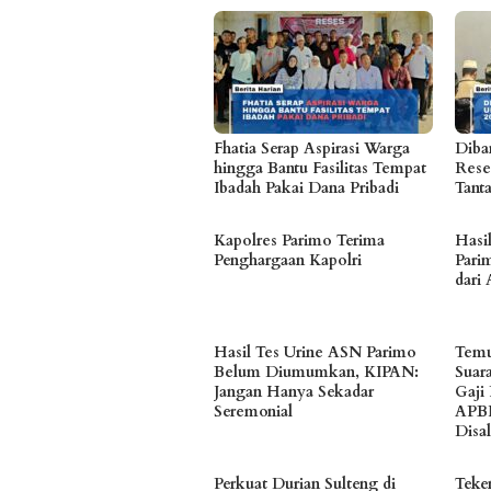
Fhatia Serap Aspirasi Warga
Diban
hingga Bantu Fasilitas Tempat
Rese
Ibadah Pakai Dana Pribadi
Tant
Kapolres Parimo Terima
Hasi
Penghargaan Kapolri
Parim
dari 
Hasil Tes Urine ASN Parimo
Temu
Belum Diumumkan, KIPAN:
Suar
Jangan Hanya Sekadar
Gaji
Seremonial
APB
Disa
Perkuat Durian Sulteng di
Teke