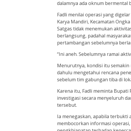
dalamnya ada oknum bermental bu
Fadli menilai operasi yang digel
Karya Mandiri, Kecamatan Ongka M
Satgas tidak menemukan aktivita
berlangsung, padahal masyarakat 
pertambangan sebelumnya berla
“Ini aneh. Sebelumnya ramai aktivi
Menurutnya, kondisi itu semakin
dahulu mengetahui rencana pene
sebelum tim gabungan tiba di loka
Karena itu, Fadli meminta Bupat
investigasi secara menyeluruh d
tersebut.
Ia menegaskan, apabila terbukti
membocorkan informasi operasi,
pengkhianatan terhadap kepercay