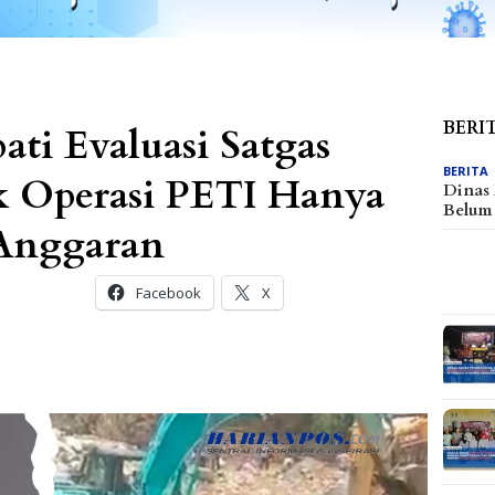
BERI
ti Evaluasi Satgas
BERITA
k Operasi PETI Hanya
Dinas
Belu
Anggaran
Facebook
X