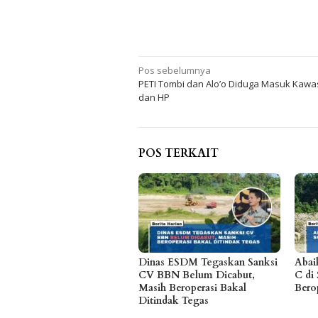
Navigasi
Pos sebelumnya
PETI Tombi dan Alo’o Diduga Masuk Kawa
pos
dan HP
POS TERKAIT
Dinas ESDM Tegaskan Sanksi
Abai
CV BBN Belum Dicabut,
C di 
Masih Beroperasi Bakal
Bero
Ditindak Tegas