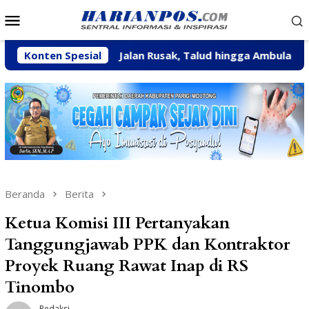
Loncat
Menu
ke
Mobile
konten
lah
Konten Spesial
Jalan Rusak, Talud hingga Ambulans Jadi Aspirasi
Beranda
Berita
Ketua Komisi III Pertanyakan
Tanggungjawab PPK dan Kontraktor
Proyek Ruang Rawat Inap di RS
Tinombo
Redaksi