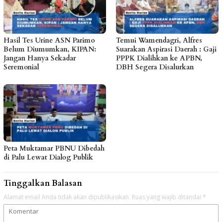
Hasil Tes Urine ASN Parimo
Temui Wamendagri, Alfres
Belum Diumumkan, KIPAN:
Suarakan Aspirasi Daerah : Gaji
Jangan Hanya Sekadar
PPPK Dialihkan ke APBN,
Seremonial
DBH Segera Disalurkan
Peta Muktamar PBNU Dibedah
di Palu Lewat Dialog Publik
Tinggalkan Balasan
Alamat email Anda tidak akan dipublikasikan.
Ruas yang wajib ditandai
*