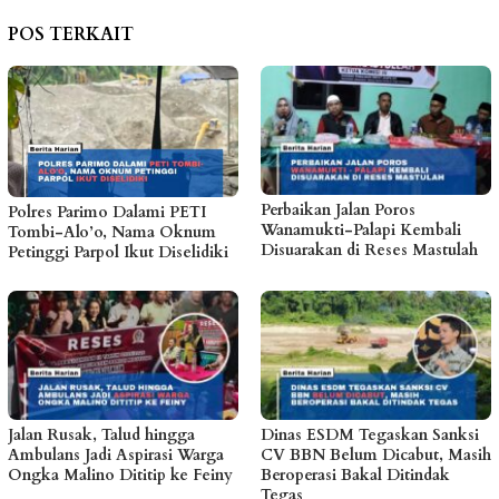
POS TERKAIT
Perbaikan Jalan Poros
Polres Parimo Dalami PETI
Wanamukti-Palapi Kembali
Tombi-Alo’o, Nama Oknum
Disuarakan di Reses Mastulah
Petinggi Parpol Ikut Diselidiki
Jalan Rusak, Talud hingga
Dinas ESDM Tegaskan Sanksi
Ambulans Jadi Aspirasi Warga
CV BBN Belum Dicabut, Masih
Ongka Malino Dititip ke Feiny
Beroperasi Bakal Ditindak
Tegas