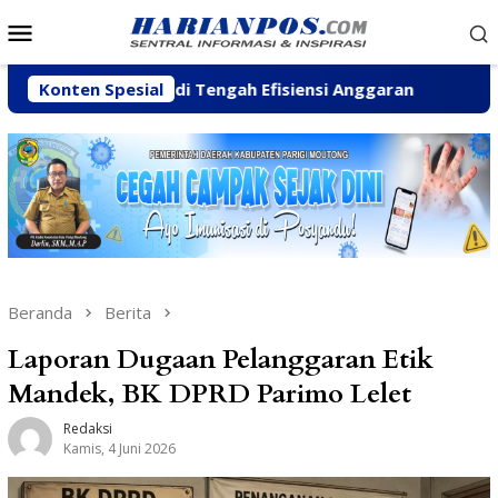
Loncat
Menu
ke
Mobile
konten
Pesisir di Tengah Efisiensi Anggaran
Konten Spesial
Fhatia Serap A
Beranda
Berita
Laporan Dugaan Pelanggaran Etik
Mandek, BK DPRD Parimo Lelet
Redaksi
Kamis, 4 Juni 2026