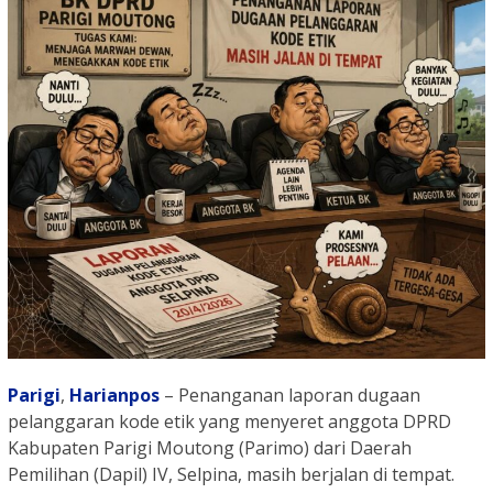
Parigi
,
Harianpos
– Penanganan laporan dugaan
pelanggaran kode etik yang menyeret anggota DPRD
Kabupaten Parigi Moutong (Parimo) dari Daerah
Pemilihan (Dapil) IV, Selpina, masih berjalan di tempat.