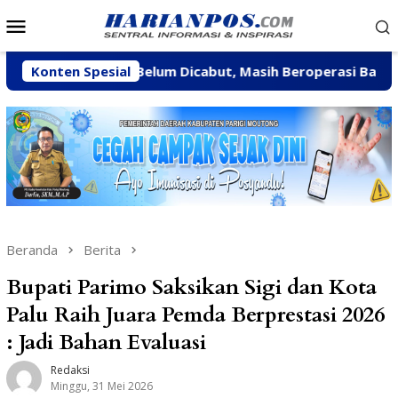
Loncat
Menu
ke
Mobile
konten
 CV BBN Belum Dicabut, Masih Beroperasi Bakal Ditindak T
Konten Spesial
Beranda
Berita
Bupati Parimo Saksikan Sigi dan Kota
Palu Raih Juara Pemda Berprestasi 2026
: Jadi Bahan Evaluasi
Redaksi
Minggu, 31 Mei 2026