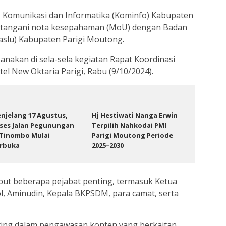
 Komunikasi dan Informatika (Kominfo) Kabupaten
atangani nota kesepahaman (MoU) dengan Badan
slu) Kabupaten Parigi Moutong.
anakan di sela-sela kegiatan Rapat Koordinasi
el New Oktaria Parigi, Rabu (9/10/2024).
njelang 17 Agustus,
Hj Hestiwati Nanga Erwin
ses Jalan Pegunungan
Terpilih Nahkodai PMI
 Tinombo Mulai
Parigi Moutong Periode
rbuka
2025–2030
ebut beberapa pejabat penting, termasuk Ketua
l, Aminudin, Kepala BKPSDM, para camat, serta
ing dalam pengawasan konten yang berkaitan