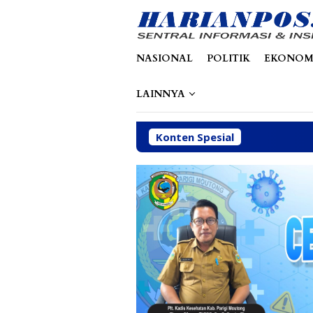
Loncat
tutup
ke
konten
NASIONAL
POLITIK
EKONOM
LAINNYA
Konten Spesial