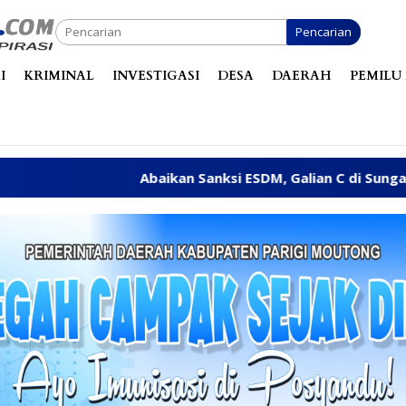
Pencarian
I
KRIMINAL
INVESTIGASI
DESA
DAERAH
PEMILU 
Abaikan Sanksi ESDM, Galian C di Sungai Baliara Terus Ber