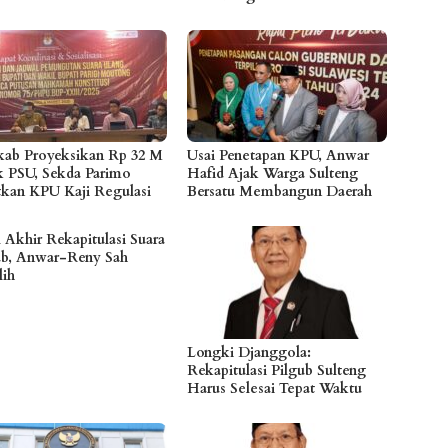
ab Proyeksikan Rp 32 M
Usai Penetapan KPU, Anwar
k PSU, Sekda Parimo
Hafid Ajak Warga Sulteng
tkan KPU Kaji Regulasi
Bersatu Membangun Daerah
l Akhir Rekapitulasi Suara
ub, Anwar-Reny Sah
lih
Longki Djanggola:
Rekapitulasi Pilgub Sulteng
Harus Selesai Tepat Waktu