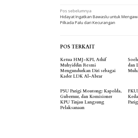
Navigasi
Pos sebelumnya
Hidayat Ingatkan Bawaslu untuk Mengaw
pos
Pilkada Palu dari Kecurangan
POS TERKAIT
Ketua HMJ-KPI, Athif
Soeh
Muhyiddin Resmi
dan 
Mengundurkan Diri sebagai
Muha
Kader LDK Al-Abrar
PSU Parigi Moutong: Kapolda,
FKUB
Gubernur, dan Komisioner
Keda
KPU Tinjau Langsung
Pari
Pelaksanaan