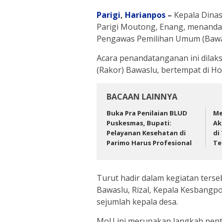
Parigi
,
Harianpos
–
Kepala Dinas
Parigi Moutong, Enang, menand
Pengawas Pemilihan Umum (Bawa
Acara penandatanganan ini dilaks
(Rakor) Bawaslu, bertempat di Hot
BACAAN LAINNYA
Buka Pra Penilaian BLUD
Me
Puskesmas, Bupati:
Ak
Pelayanan Kesehatan di
di
Parimo Harus Profesional
Te
Turut hadir dalam kegiatan ters
Bawaslu, Rizal, Kepala Kesbangpo
sejumlah kepala desa.
MoU ini merupakan langkah pent