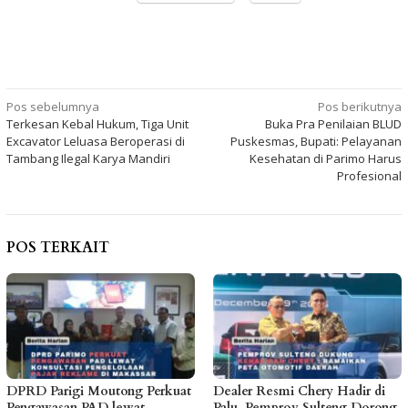
Navigasi
Pos sebelumnya
Pos berikutnya
Terkesan Kebal Hukum, Tiga Unit
Buka Pra Penilaian BLUD
pos
Excavator Leluasa Beroperasi di
Puskesmas, Bupati: Pelayanan
Tambang Ilegal Karya Mandiri
Kesehatan di Parimo Harus
Profesional
POS TERKAIT
DPRD Parigi Moutong Perkuat
Dealer Resmi Chery Hadir di
Pengawasan PAD lewat
Palu, Pemprov Sulteng Dorong