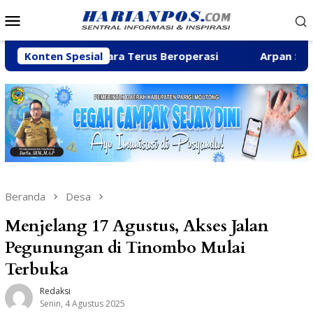
Loncat
Menu
ke
Mobile
konten
gai Baliara Terus Beroperasi
Konten Spesial
Arpan Sahar Prioritask
Beranda
Desa
Menjelang 17 Agustus, Akses Jalan
Pegunungan di Tinombo Mulai
Terbuka
Redaksi
Senin, 4 Agustus 2025