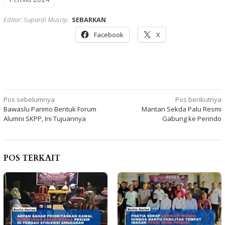
Editor: Supardi Musrip
SEBARKAN
Facebook
X
Navigasi
Pos sebelumnya
Pos berikutnya
Bawaslu Parimo Bentuk Forum
Mantan Sekda Palu Resmi
pos
Alumni SKPP, Ini Tujuannya
Gabung ke Perindo
POS TERKAIT