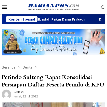
Loncat
Menu
ke
Mobile
konten
as Tempat Ibadah Pakai Dana Pribadi
Konten Spesial
Dibanjiri Aspir
Beranda
Berita
Perindo Sulteng Rapat Konsolidasi
Persiapan Daftar Peserta Pemilu di KPU
Redaksi
Jumat, 22 Juli 2022