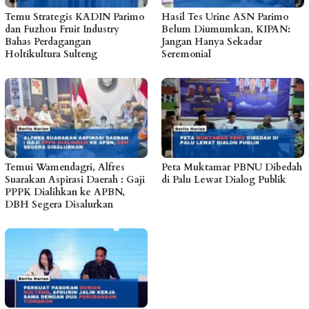
Temu Strategis KADIN Parimo
Hasil Tes Urine ASN Parimo
dan Fuzhou Fruit Industry
Belum Diumumkan, KIPAN:
Bahas Perdagangan
Jangan Hanya Sekadar
Holtikultura Sulteng
Seremonial
Temui Wamendagri, Alfres
Peta Muktamar PBNU Dibedah
Suarakan Aspirasi Daerah : Gaji
di Palu Lewat Dialog Publik
PPPK Dialihkan ke APBN,
DBH Segera Disalurkan