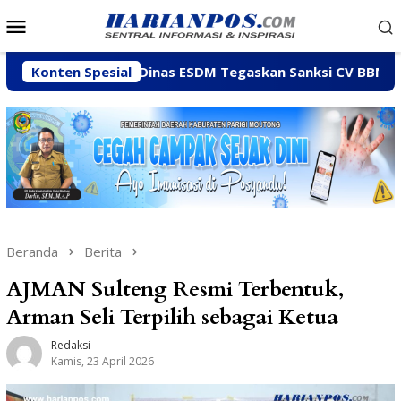
Loncat
Menu
ke
Mobile
konten
Konten Spesial
Dinas ESDM Tegaskan Sanksi CV BBN Belum Dicabut, Ma
Beranda
Berita
AJMAN Sulteng Resmi Terbentuk,
Arman Seli Terpilih sebagai Ketua
Redaksi
Kamis, 23 April 2026